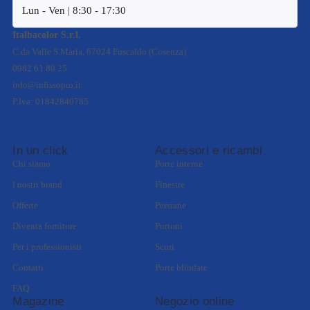
Lun - Ven | 8:30 - 17:30
Italbacolor S.r.l.
C.da Valle S.Maria, 87024 Fuscaldo (Cosenza)
0982 61 80 25
info@infissopro.it
P.Iva: 01842840785
In un click
Accessori e ricambi
Chi siamo
Porte interne
I nostri brand
Finestre
Offerte
Persiane
Diventa fornitore
Portoni
Per i professionisti
Scuri
Contatti
Porte blindate
FAQ
Magazine
Negozio online