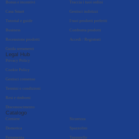
Bonus e incentivi
Traccia i tuoi ordini
Casa Smart
Gestisci indirizzi
Tutorial e guide
I tuoi prodotti preferiti
Business
Confronta prodotti
Recensione prodotti
Accedi / Registrati
Guida serramenti
Legal Hub
Privacy Policy
Cookie Policy
Gestisci consenso
Termini e condizioni
Resi e rimborsi
Disconoscimento
Catalogo
Cerniere
Sicurezza
Domotica
Spazzolini
Ferramenta
Tapparelle