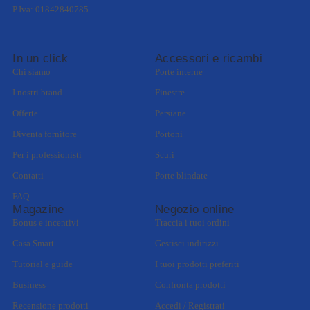
P.Iva: 01842840785
In un click
Accessori e ricambi
Chi siamo
Porte interne
I nostri brand
Finestre
Offerte
Persiane
Diventa fornitore
Portoni
Per i professionisti
Scuri
Contatti
Porte blindate
FAQ
Magazine
Negozio online
Bonus e incentivi
Traccia i tuoi ordini
Casa Smart
Gestisci indirizzi
Tutorial e guide
I tuoi prodotti preferiti
Business
Confronta prodotti
Recensione prodotti
Accedi / Registrati