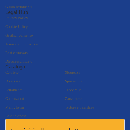
Guida serramenti
Legal Hub
Privacy Policy
Cookie Policy
Gestisci consenso
Termini e condizioni
Resi e rimborsi
Disconoscimento
Catalogo
Cerniere
Sicurezza
Domotica
Spazzolini
Ferramenta
Tapparelle
Guarnizioni
Zanzariere
Maniglieria
Tettoie e pensiline
Posa in opera