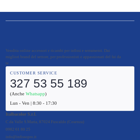
Vendita online accessori e ricambi per infissi e serramenti. Dai
migliori brand del settore, per professionisti e appassionati del fai da
te
CUSTOMER SERVICE
327 53 55 189
(Anche
Whatsapp
)
Lun - Ven | 8:30 - 17:30
Italbacolor S.r.l.
C.da Valle S.Maria, 87024 Fuscaldo (Cosenza)
0982 61 80 25
info@infissopro.it