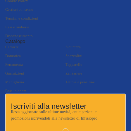
Cookie Policy
Gestisci consenso
Termini e condizioni
Resi e rimborsi
Disconoscimento
Catalogo
Cerniere
Sicurezza
Domotica
Spazzolini
Ferramenta
Tapparelle
Guarnizioni
Zanzariere
Maniglieria
Tettoie e pensiline
Posa in opera
Iscriviti alla newsletter
Resta aggiornato sulle ultime novità, anticipazioni e
promozioni iscrivendoti alla newsletter di Infissopro!