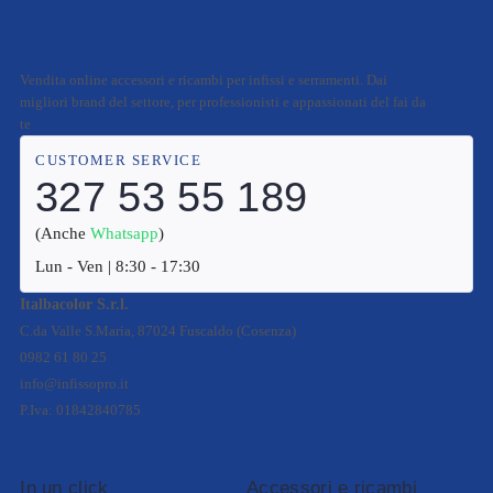
Vendita online accessori e ricambi per infissi e serramenti. Dai
migliori brand del settore, per professionisti e appassionati del fai da
te
CUSTOMER SERVICE
327 53 55 189
(Anche
Whatsapp
)
Lun - Ven | 8:30 - 17:30
Italbacolor S.r.l.
C.da Valle S.Maria, 87024 Fuscaldo (Cosenza)
0982 61 80 25
info@infissopro.it
P.Iva: 01842840785
In un click
Accessori e ricambi