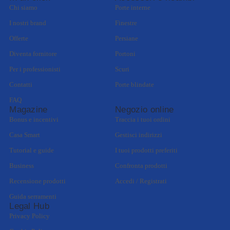
Chi siamo
Porte interne
I nostri brand
Finestre
Offerte
Persiane
Diventa fornitore
Portoni
Per i professionisti
Scuri
Contatti
Porte blindate
FAQ
Magazine
Negozio online
Bonus e incentivi
Traccia i tuoi ordini
Casa Smart
Gestisci indirizzi
Tutorial e guide
I tuoi prodotti preferiti
Business
Confronta prodotti
Recensione prodotti
Accedi / Registrati
Guida serramenti
Legal Hub
Privacy Policy