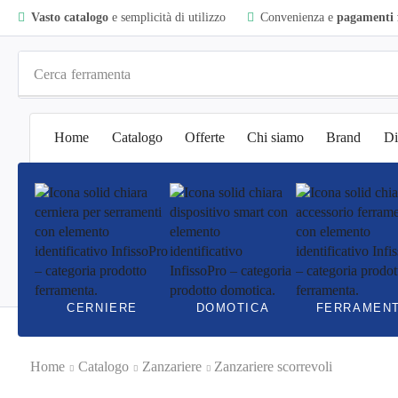
Vasto catalogo
e semplicità di utilizzo
Convenienza e
pagamenti f
Cerca
ferramenta
Home
Catalogo
Offerte
Chi siamo
Brand
Di
CERNIERE
DOMOTICA
FERRAMEN
Home
Catalogo
Zanzariere
Zanzariere scorrevoli