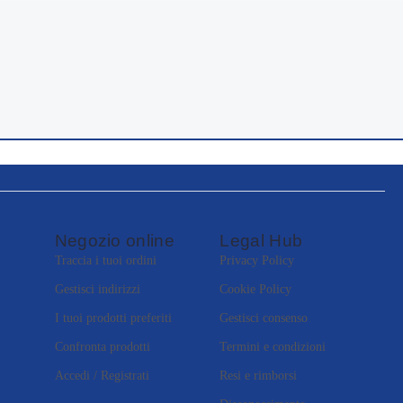
Negozio online
Legal Hub
Traccia i tuoi ordini
Privacy Policy
Gestisci indirizzi
Cookie Policy
I tuoi prodotti preferiti
Gestisci consenso
Confronta prodotti
Termini e condizioni
Accedi / Registrati
Resi e rimborsi