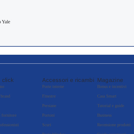
 click
Accessori e ricambi
Magazine
amo
Porte interne
Bonus e incentivi
i brand
Finestre
Casa Smart
Persiane
Tutorial e guide
 fornitore
Portoni
Business
ofessionisti
Scuri
Recensione prodotti