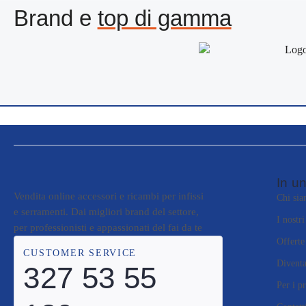
Brand e
top di gamma
In un
Vendita online accessori e ricambi per infissi
Chi si
e serramenti. Dai migliori brand del settore,
I nostr
per professionisti e appassionati del fai da te
Offerte
CUSTOMER SERVICE
Diventa
327 53 55
Per i pr