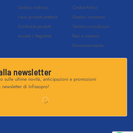
Gestisci indirizzi
Cookie Policy
I tuoi prodotti preferiti
Gestisci consenso
Confronta prodotti
Termini e condizioni
Accedi / Registrati
Resi e rimborsi
Disconoscimento
 alla newsletter
o sulle ultime novità, anticipazioni e promozioni
a newsletter di Infissopro!
Benvenuto!