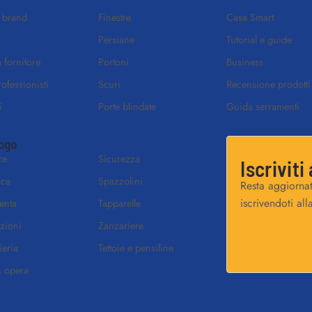
i brand
Finestre
Casa Smart
Persiane
Tutorial e guide
 fornitore
Portoni
Business
rofessionisti
Scuri
Recensione prodotti
i
Porte blindate
Guida serramenti
ogo
re
Sicurezza
Iscriviti
ica
Spazzolini
Resta aggiornat
iscrivendoti all
enta
Tapparelle
zioni
Zanzariere
ieria
Tettoie e pensiline
n opera