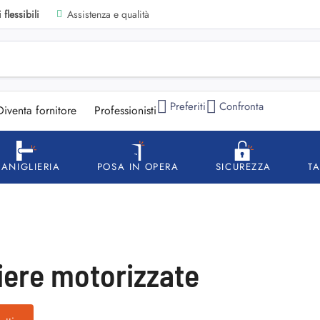
flessibili
Assistenza e qualità
Preferiti
Confronta
Diventa fornitore
Professionisti
ANIGLIERIA
POSA IN OPERA
SICUREZZA
T
iere motorizzate