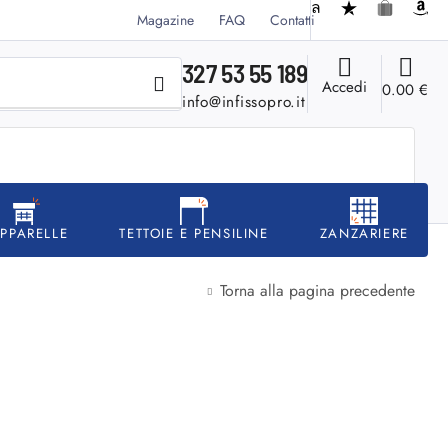
Magazine
FAQ
Contatti
327 53 55 189
Accedi
0.00
€
info@infissopro.it
APPARELLE
TETTOIE E PENSILINE
ZANZARIERE
Torna alla pagina precedente