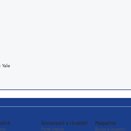
 click
Accessori e ricambi
Magazine
amo
Porte interne
Bonus e incentivi