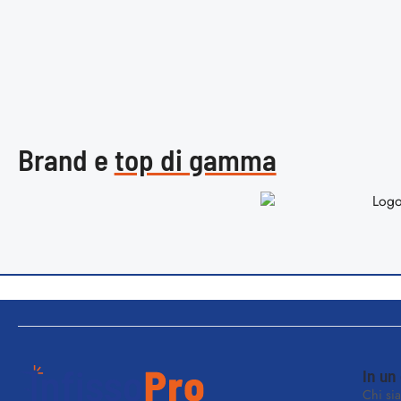
Brand e
top di gamma
In un
Chi si