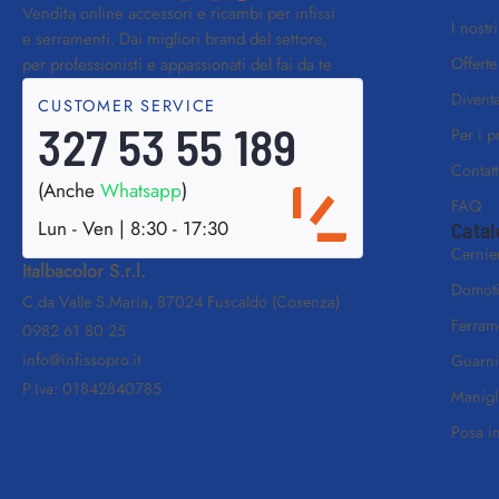
Vendita online accessori e ricambi per infissi
I nostr
e serramenti. Dai migliori brand del settore,
Offerte
per professionisti e appassionati del fai da te
Diventa
CUSTOMER SERVICE
327 53 55 189
Per i p
Contatt
(Anche
Whatsapp
)
FAQ
Lun - Ven | 8:30 - 17:30
Catal
Cernie
Italbacolor S.r.l.
Domot
C.da Valle S.Maria, 87024 Fuscaldo (Cosenza)
Ferram
0982 61 80 25
info@infissopro.it
Guarni
P.Iva: 01842840785
Manigl
Posa i