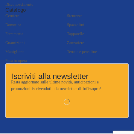
Disconoscimento
Catalogo
Cerniere
Sicurezza
Domotica
Spazzolini
Ferramenta
Tapparelle
Guarnizioni
Zanzariere
Maniglieria
Tettoie e pensiline
Posa in opera
Iscriviti alla newsletter
Resta aggiornato sulle ultime novità, anticipazioni e
promozioni iscrivendoti alla newsletter di Infissopro!