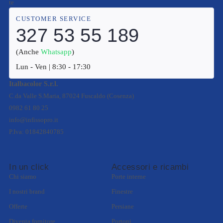
te
CUSTOMER SERVICE
327 53 55 189
(Anche
Whatsapp
)
Lun - Ven | 8:30 - 17:30
Italbacolor S.r.l.
C.da Valle S.Maria, 87024 Fuscaldo (Cosenza)
0982 61 80 25
info@infissopro.it
P.Iva: 01842840785
In un click
Accessori e ricambi
Chi siamo
Porte interne
I nostri brand
Finestre
Offerte
Persiane
Diventa fornitore
Portoni