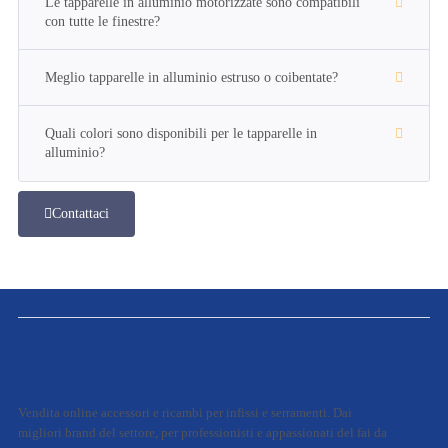
Le tapparelle in alluminio motorizzate sono compatibili
con tutte le finestre?
Meglio tapparelle in alluminio estruso o coibentate?
Quali colori sono disponibili per le tapparelle in
alluminio?
Contattaci
Vendita online accessori e ricambi per infissi e serramenti. Dai
migliori brand del settore, per professionisti e appassionati del fai da