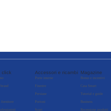
 click
Accessori e ricambi
Magazine
amo
Porte interne
Bonus e incentivi
i brand
Finestre
Casa Smart
Persiane
Tutorial e guide
 fornitore
Portoni
Business
ofessionisti
Scuri
Recensione prodotti