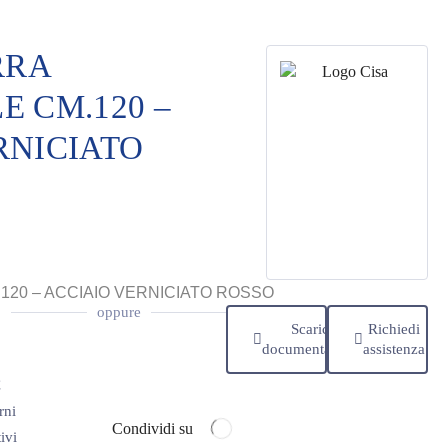
RRA
E CM.120 –
RNICIATO
120 – ACCIAIO VERNICIATO ROSSO
oppure
Scarica
Richiedi
documentazione
assistenza
€
rni
Condividi su
ivi