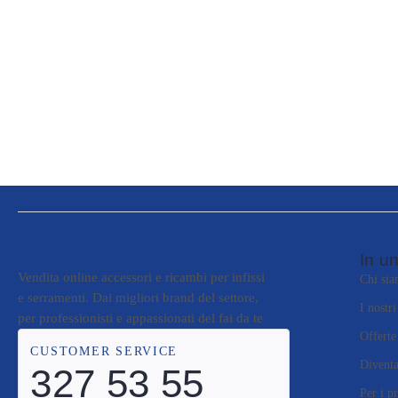
In un
Vendita online accessori e ricambi per infissi
Chi si
e serramenti. Dai migliori brand del settore,
I nostr
per professionisti e appassionati del fai da te
Offerte
CUSTOMER SERVICE
Diventa
327 53 55
Per i pr