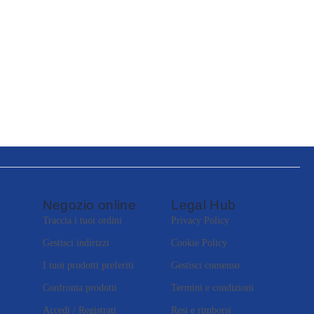
Negozio online
Legal Hub
Traccia i tuoi ordini
Privacy Policy
Gestisci indirizzi
Cookie Policy
I tuoi prodotti preferiti
Gestisci consenso
Confronta prodotti
Termini e condizioni
Accedi / Registrati
Resi e rimborsi