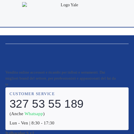
Vendita online accessori e ricambi per infissi e serramenti. Dai
migliori brand del settore, per professionisti e appassionati del fai da
te
CUSTOMER SERVICE
327 53 55 189
(Anche
Whatsapp
)
Lun - Ven | 8:30 - 17:30
Italbacolor S.r.l.