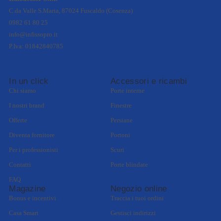
C.da Valle S.Maria, 87024 Fuscaldo (Cosenza)
0982 61 80 25
info@infissopro.it
P.Iva: 01842840785
In un click
Accessori e ricambi
Chi siamo
Porte interne
I nostri brand
Finestre
Offerte
Persiane
Diventa fornitore
Portoni
Per i professionisti
Scuri
Contatti
Porte blindate
FAQ
Magazine
Negozio online
Bonus e incentivi
Traccia i tuoi ordini
Casa Smart
Gestisci indirizzi