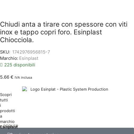
Chiudi anta a tirare con spessore con viti
inox e tappo copri foro. Esinplast
Chiocciola.
SKU:
1742976956815-7
Marchio:
Esinplast
225 disponibili
5.66
€
IVA inclusa
Scopri
tutti
i
prodotti
a
marchio
oppure
Esinplast