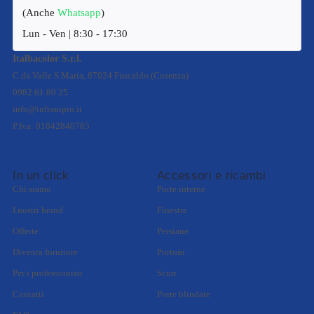
(Anche
Whatsapp
)
Lun - Ven | 8:30 - 17:30
Italbacolor S.r.l.
C.da Valle S.Maria, 87024 Fuscaldo (Cosenza)
0982 61 80 25
info@infissopro.it
P.Iva: 01842840785
In un click
Accessori e ricambi
Chi siamo
Porte interne
I nostri brand
Finestre
Offerte
Persiane
Diventa fornitore
Portoni
Per i professionisti
Scuri
Contatti
Porte blindate