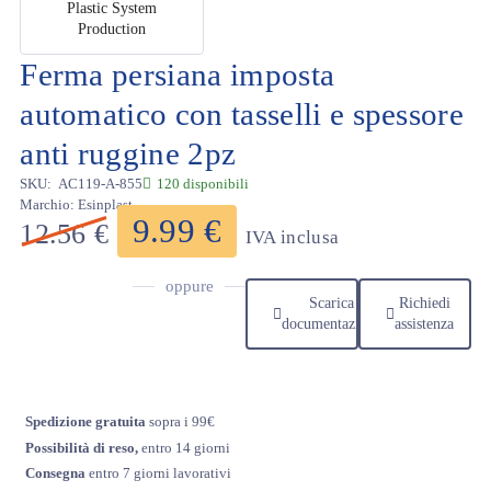
Ferma persiana imposta
automatico con tasselli e spessore
anti ruggine 2pz
SKU:
AC119-A-855
120 disponibili
Marchio:
Esinplast
9.99
€
12.56
€
IVA inclusa
oppure
Scarica
Richiedi
documentazione
assistenza
Spedizione gratuita
sopra i 99€
Possibilità di reso,
entro 14 giorni
Consegna
entro 7 giorni lavorativi