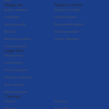
FAQ
Magazine
Negozio online
Bonus e incentivi
Traccia i tuoi ordini
Casa Smart
Gestisci indirizzi
Tutorial e guide
I tuoi prodotti preferiti
Business
Confronta prodotti
Recensione prodotti
Accedi / Registrati
Guida serramenti
Legal Hub
Privacy Policy
Cookie Policy
Gestisci consenso
Termini e condizioni
Resi e rimborsi
Disconoscimento
Catalogo
Cerniere
Sicurezza
Domotica
Spazzolini