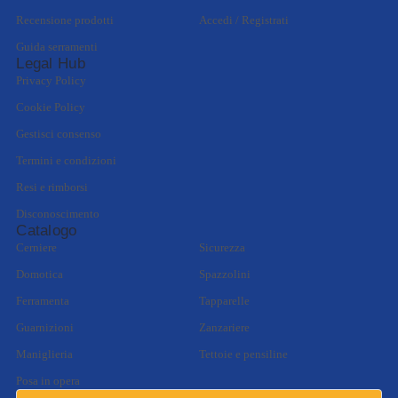
Recensione prodotti
Accedi / Registrati
Guida serramenti
Legal Hub
Privacy Policy
Cookie Policy
Gestisci consenso
Termini e condizioni
Resi e rimborsi
Disconoscimento
Catalogo
Cerniere
Sicurezza
Domotica
Spazzolini
Ferramenta
Tapparelle
Guarnizioni
Zanzariere
Maniglieria
Tettoie e pensiline
Posa in opera