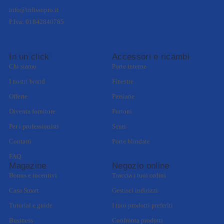
info@infissopro.it
P.Iva: 01842840785
In un click
Accessori e ricambi
Chi siamo
Porte interne
I nostri brand
Finestre
Offerte
Persiane
Diventa fornitore
Portoni
Per i professionisti
Scuri
Contatti
Porte blindate
FAQ
Magazine
Negozio online
Bonus e incentivi
Traccia i tuoi ordini
Casa Smart
Gestisci indirizzi
Tutorial e guide
I tuoi prodotti preferiti
Business
Confronta prodotti