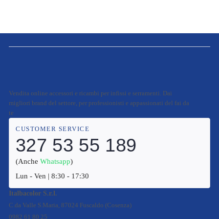
Vendita online accessori e ricambi per infissi e serramenti. Dai
migliori brand del settore, per professionisti e appassionati del fai da
te
CUSTOMER SERVICE
327 53 55 189
(Anche
Whatsapp
)
Lun - Ven | 8:30 - 17:30
Italbacolor S.r.l.
C.da Valle S.Maria, 87024 Fuscaldo (Cosenza)
0982 61 80 25