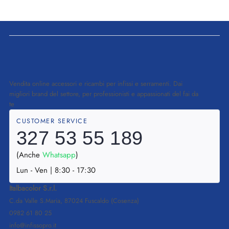
Vendita online accessori e ricambi per infissi e serramenti. Dai
migliori brand del settore, per professionisti e appassionati del fai da
te
CUSTOMER SERVICE
327 53 55 189
(Anche
Whatsapp
)
Lun - Ven | 8:30 - 17:30
Italbacolor S.r.l.
C.da Valle S.Maria, 87024 Fuscaldo (Cosenza)
0982 61 80 25
info@infissopro.it