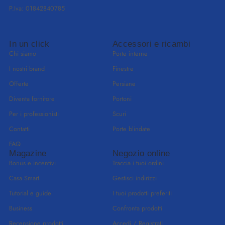
P.Iva: 01842840785
In un click
Accessori e ricambi
Chi siamo
Porte interne
I nostri brand
Finestre
Offerte
Persiane
Diventa fornitore
Portoni
Per i professionisti
Scuri
Contatti
Porte blindate
FAQ
Magazine
Negozio online
Bonus e incentivi
Traccia i tuoi ordini
Casa Smart
Gestisci indirizzi
Tutorial e guide
I tuoi prodotti preferiti
Business
Confronta prodotti
Recensione prodotti
Accedi / Registrati