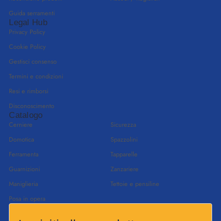
Guida serramenti
Legal Hub
Privacy Policy
Cookie Policy
Gestisci consenso
Termini e condizioni
Resi e rimborsi
Disconoscimento
Catalogo
Cerniere
Sicurezza
Domotica
Spazzolini
Ferramenta
Tapparelle
Guarnizioni
Zanzariere
Maniglieria
Tettoie e pensiline
Posa in opera