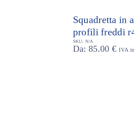
Squadretta in 
profili freddi r
SKU:
N/A
Da:
85.00
€
IVA in