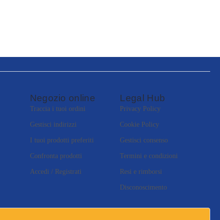
Negozio online
Legal Hub
Traccia i tuoi ordini
Privacy Policy
Gestisci indirizzi
Cookie Policy
I tuoi prodotti preferiti
Gestisci consenso
Confronta prodotti
Termini e condizioni
Accedi / Registrati
Resi e rimborsi
Disconoscimento