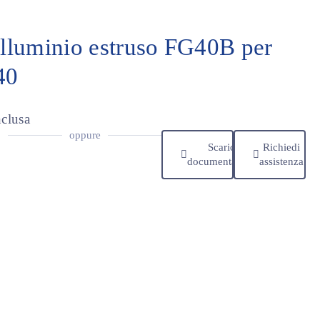
alluminio estruso FG40B per
40
clusa
oppure
Scarica
Richiedi
documentazione
assistenza