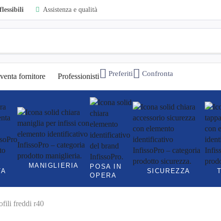
lessibili
Assistenza e qualità
Preferiti
Confronta
venta fornitore
Professionisti
MANIGLIERIA
POSA IN
TA
SICUREZZA
OPERA
fili freddi r40