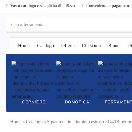
Vasto catalogo
e semplicità di utilizzo
Convenienza e
pagamenti f
Cerca
ferramenta
Home
Catalogo
Offerte
Chi siamo
Brand
Di
CERNIERE
DOMOTICA
FERRAMEN
Home
Catalogo
Squadretta in alluminio estruso FG40B per pro