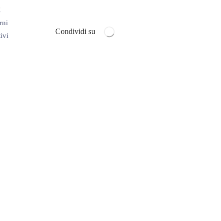
€
rni
Condividi su
ivi