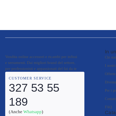
In un
Vendita online accessori e ricambi per infissi
Chi si
e serramenti. Dai migliori brand del settore,
I nostr
per professionisti e appassionati del fai da te
Offerte
CUSTOMER SERVICE
Diventa
327 53 55
Per i pr
189
Contatt
FAQ
(Anche
Whatsapp
)
Cata