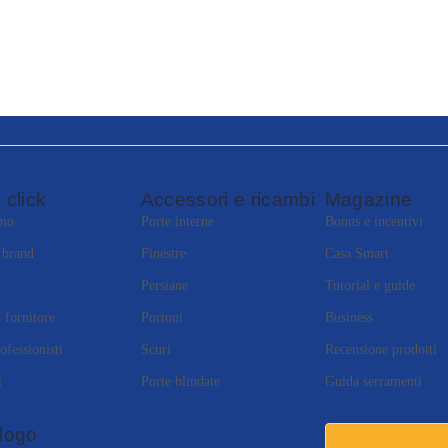
 click
Accessori e ricambi
Magazine
amo
Porte interne
Bonus e incentivi
i brand
Finestre
Casa Smart
Persiane
Tutorial e guide
 fornitore
Portoni
Business
ofessionisti
Scuri
Recensione prodotti
i
Porte blindate
Guida serramenti
logo