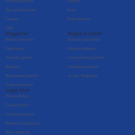
Diventa fornitore
Portoni
Per i professionisti
Scuri
Contatti
Porte blindate
FAQ
Magazine
Negozio online
Bonus e incentivi
Traccia i tuoi ordini
Casa Smart
Gestisci indirizzi
Tutorial e guide
I tuoi prodotti preferiti
Business
Confronta prodotti
Recensione prodotti
Accedi / Registrati
Guida serramenti
Legal Hub
Privacy Policy
Cookie Policy
Gestisci consenso
Termini e condizioni
Resi e rimborsi