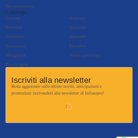
Disconoscimento
Catalogo
Cerniere
Sicurezza
Domotica
Spazzolini
Ferramenta
Tapparelle
Guarnizioni
Zanzariere
Maniglieria
Tettoie e pensiline
Posa in opera
Iscriviti alla newsletter
Resta aggiornato sulle ultime novità, anticipazioni e
promozioni iscrivendoti alla newsletter di Infissopro!