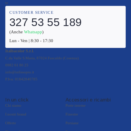
te
CUSTOMER SERVICE
327 53 55 189
(Anche
Whatsapp
)
Lun - Ven | 8:30 - 17:30
Italbacolor S.r.l.
C.da Valle S.Maria, 87024 Fuscaldo (Cosenza)
0982 61 80 25
info@infissopro.it
P.Iva: 01842840785
In un click
Accessori e ricambi
Chi siamo
Porte interne
I nostri brand
Finestre
Offerte
Persiane