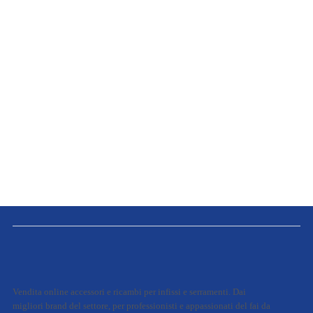
Vendita online accessori e ricambi per infissi e serramenti. Dai
migliori brand del settore, per professionisti e appassionati del fai da