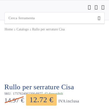
Cerca
ferramenta
Home
Catalogo
Rullo per serrature Cisa
Rullo per serrature Cisa
SKU:
1757924062306-897
42 disponibili
12.72
€
14.97
€
IVA inclusa