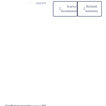
oppure
Scarica
Richiedi
documentazione
assistenza
Spedizione gratuita
sopra i 99€