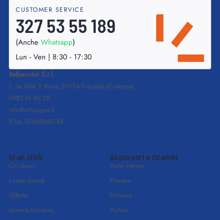
CUSTOMER SERVICE
327 53 55 189
(Anche
Whatsapp
)
Lun - Ven | 8:30 - 17:30
Italbacolor S.r.l.
C.da Valle S.Maria, 87024 Fuscaldo (Cosenza)
0982 61 80 25
info@infissopro.it
P.Iva: 01842840785
In un click
Accessori e ricambi
Chi siamo
Porte interne
I nostri brand
Finestre
Offerte
Persiane
Diventa fornitore
Portoni