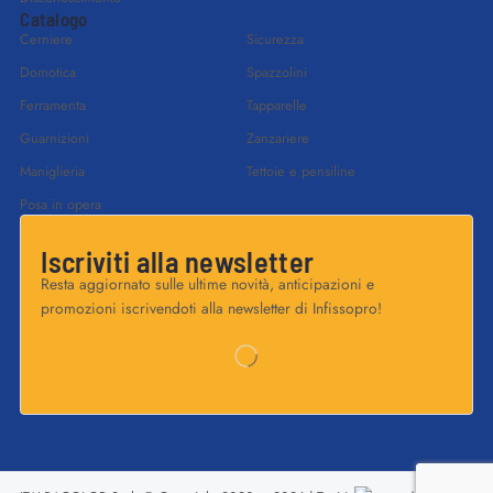
Catalogo
Cerniere
Sicurezza
Domotica
Spazzolini
Ferramenta
Tapparelle
Guarnizioni
Zanzariere
Maniglieria
Tettoie e pensiline
Posa in opera
Iscriviti alla newsletter
Resta aggiornato sulle ultime novità, anticipazioni e
promozioni iscrivendoti alla newsletter di Infissopro!