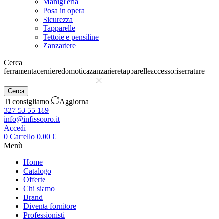
Maniglieria
Posa in opera
Sicurezza
Tapparelle
Tettoie e pensiline
Zanzariere
Cerca
ferramenta
cerniere
domotica
zanzariere
tapparelle
accessori
serrature
Cerca
Ti consigliamo
Aggiorna
327 53 55 189
info@infissopro.it
Accedi
0
Carrello
0.00
€
Menù
Home
Catalogo
Offerte
Chi siamo
Brand
Diventa fornitore
Professionisti