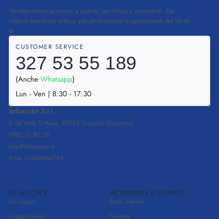
Vendita online accessori e ricambi per infissi e serramenti. Dai
migliori brand del settore, per professionisti e appassionati del fai da
te
CUSTOMER SERVICE
327 53 55 189
(Anche
Whatsapp
)
Lun - Ven | 8:30 - 17:30
Italbacolor S.r.l.
C.da Valle S.Maria, 87024 Fuscaldo (Cosenza)
0982 61 80 25
info@infissopro.it
P.Iva: 01842840785
In un click
Accessori e ricambi
Chi siamo
Porte interne
I nostri brand
Finestre