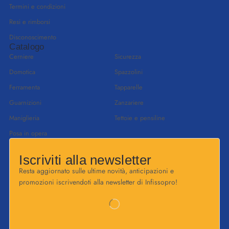
Termini e condizioni
Resi e rimborsi
Disconoscimento
Catalogo
Cerniere
Sicurezza
Domotica
Spazzolini
Ferramenta
Tapparelle
Guarnizioni
Zanzariere
Maniglieria
Tettoie e pensiline
Posa in opera
Iscriviti alla newsletter
Resta aggiornato sulle ultime novità, anticipazioni e
promozioni iscrivendoti alla newsletter di Infissopro!