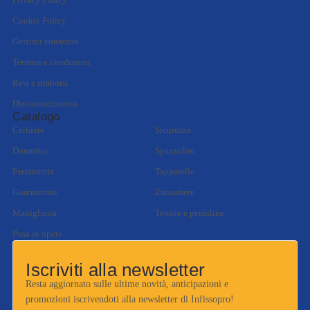
Privacy Policy
Cookie Policy
Gestisci consenso
Termini e condizioni
Resi e rimborsi
Disconoscimento
Catalogo
Cerniere
Sicurezza
Domotica
Spazzolini
Ferramenta
Tapparelle
Guarnizioni
Zanzariere
Maniglieria
Tettoie e pensiline
Posa in opera
Iscriviti alla newsletter
Resta aggiornato sulle ultime novità, anticipazioni e
promozioni iscrivendoti alla newsletter di Infissopro!