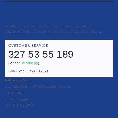
Vendita online accessori e ricambi per infissi e serramenti. Dai
migliori brand del settore, per professionisti e appassionati del fai da
te
CUSTOMER SERVICE
327 53 55 189
(Anche
Whatsapp
)
Lun - Ven | 8:30 - 17:30
Italbacolor S.r.l.
C.da Valle S.Maria, 87024 Fuscaldo (Cosenza)
0982 61 80 25
info@infissopro.it
P.Iva: 01842840785