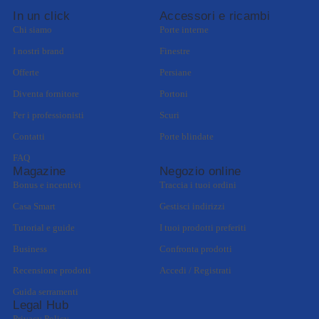
In un click
Accessori e ricambi
Chi siamo
Porte interne
I nostri brand
Finestre
Offerte
Persiane
Diventa fornitore
Portoni
Per i professionisti
Scuri
Contatti
Porte blindate
FAQ
Magazine
Negozio online
Bonus e incentivi
Traccia i tuoi ordini
Casa Smart
Gestisci indirizzi
Tutorial e guide
I tuoi prodotti preferiti
Business
Confronta prodotti
Recensione prodotti
Accedi / Registrati
Guida serramenti
Legal Hub