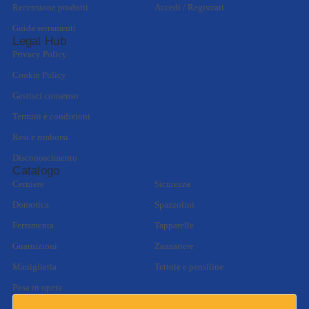
Recensione prodotti
Accedi / Registrati
Guida serramenti
Legal Hub
Privacy Policy
Cookie Policy
Gestisci consenso
Termini e condizioni
Resi e rimborsi
Disconoscimento
Catalogo
Cerniere
Sicurezza
Domotica
Spazzolini
Ferramenta
Tapparelle
Guarnizioni
Zanzariere
Maniglieria
Tettoie e pensiline
Posa in opera