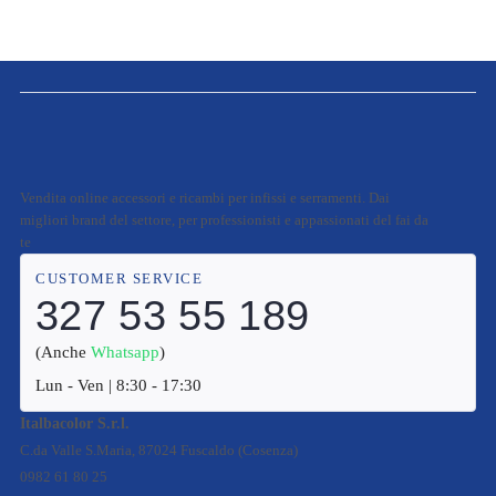
Vendita online accessori e ricambi per infissi e serramenti. Dai
migliori brand del settore, per professionisti e appassionati del fai da
te
CUSTOMER SERVICE
327 53 55 189
(Anche
Whatsapp
)
Lun - Ven | 8:30 - 17:30
Italbacolor S.r.l.
C.da Valle S.Maria, 87024 Fuscaldo (Cosenza)
0982 61 80 25