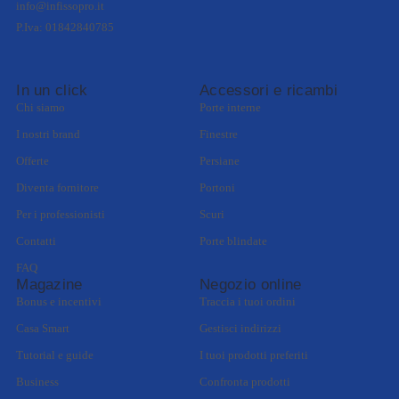
info@infissopro.it
P.Iva: 01842840785
In un click
Accessori e ricambi
Chi siamo
Porte interne
I nostri brand
Finestre
Offerte
Persiane
Diventa fornitore
Portoni
Per i professionisti
Scuri
Contatti
Porte blindate
FAQ
Magazine
Negozio online
Bonus e incentivi
Traccia i tuoi ordini
Casa Smart
Gestisci indirizzi
Tutorial e guide
I tuoi prodotti preferiti
Business
Confronta prodotti