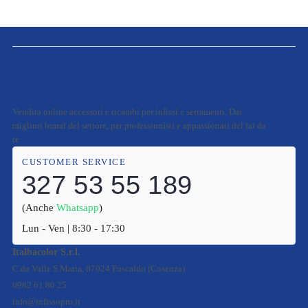
Vendita online accessori e ricambi per infissi e serramenti. Dai
migliori brand del settore, per professionisti e appassionati del fai da
te
CUSTOMER SERVICE
327 53 55 189
(Anche
Whatsapp
)
Lun - Ven | 8:30 - 17:30
Italbacolor S.r.l.
C.da Valle S.Maria, 87024 Fuscaldo (Cosenza)
0982 61 80 25
info@infissopro.it