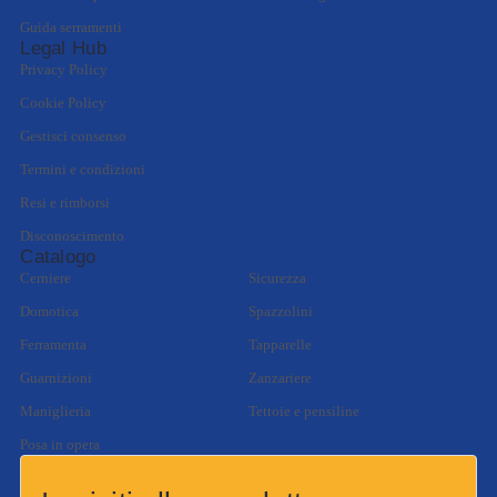
Guida serramenti
Legal Hub
Privacy Policy
Cookie Policy
Gestisci consenso
Termini e condizioni
Resi e rimborsi
Disconoscimento
Catalogo
Cerniere
Sicurezza
Domotica
Spazzolini
Ferramenta
Tapparelle
Guarnizioni
Zanzariere
Maniglieria
Tettoie e pensiline
Posa in opera