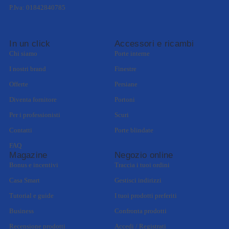
P.Iva: 01842840785
In un click
Accessori e ricambi
Chi siamo
Porte interne
I nostri brand
Finestre
Offerte
Persiane
Diventa fornitore
Portoni
Per i professionisti
Scuri
Contatti
Porte blindate
FAQ
Magazine
Negozio online
Bonus e incentivi
Traccia i tuoi ordini
Casa Smart
Gestisci indirizzi
Tutorial e guide
I tuoi prodotti preferiti
Business
Confronta prodotti
Recensione prodotti
Accedi / Registrati