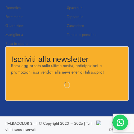
Domotica
Spazzolini
Ferramenta
Tapparelle
Guarnizioni
Zanzariere
Maniglieria
Tettoie e pensiline
Posa in opera
Iscriviti alla newsletter
Resta aggiornato sulle ultime novità, anticipazioni e
promozioni iscrivendoti alla newsletter di Infissopro!
Benvenuto!
Online
ITALBACOLOR S.r.l. © Copyright 2020 – 2026 | Tutti i
diritti sono riservati