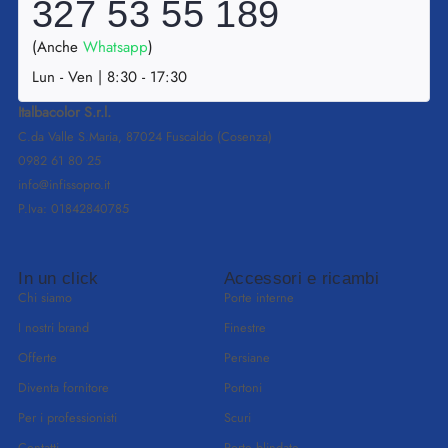
327 53 55 189
(Anche
Whatsapp
)
Lun - Ven | 8:30 - 17:30
Italbacolor S.r.l.
C.da Valle S.Maria, 87024 Fuscaldo (Cosenza)
0982 61 80 25
info@infissopro.it
P.Iva: 01842840785
In un click
Accessori e ricambi
Chi siamo
Porte interne
I nostri brand
Finestre
Offerte
Persiane
Diventa fornitore
Portoni
Per i professionisti
Scuri
Contatti
Porte blindate