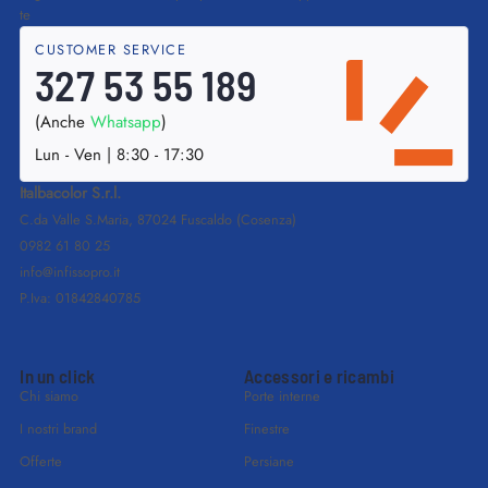
te
CUSTOMER SERVICE
327 53 55 189
(Anche
Whatsapp
)
Lun - Ven | 8:30 - 17:30
Italbacolor S.r.l.
C.da Valle S.Maria, 87024 Fuscaldo (Cosenza)
0982 61 80 25
info@infissopro.it
P.Iva: 01842840785
In un click
Accessori e ricambi
Chi siamo
Porte interne
I nostri brand
Finestre
Offerte
Persiane