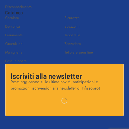
Disconoscimento
Catalogo
Cerniere
Sicurezza
Domotica
Spazzolini
Ferramenta
Tapparelle
Guarnizioni
Zanzariere
Maniglieria
Tettoie e pensiline
Posa in opera
Iscriviti alla newsletter
Resta aggiornato sulle ultime novità, anticipazioni e
promozioni iscrivendoti alla newsletter di Infissopro!