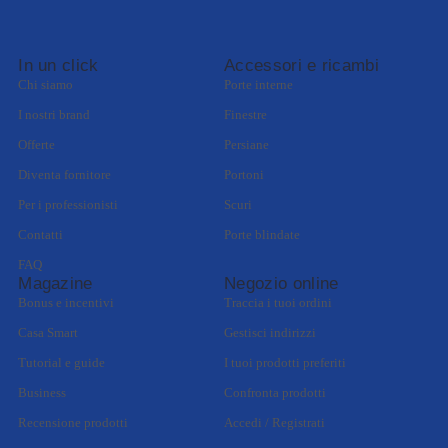
In un click
Accessori e ricambi
Chi siamo
Porte interne
I nostri brand
Finestre
Offerte
Persiane
Diventa fornitore
Portoni
Per i professionisti
Scuri
Contatti
Porte blindate
FAQ
Magazine
Negozio online
Bonus e incentivi
Traccia i tuoi ordini
Casa Smart
Gestisci indirizzi
Tutorial e guide
I tuoi prodotti preferiti
Business
Confronta prodotti
Recensione prodotti
Accedi / Registrati