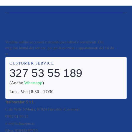
Vendita online accessori e ricambi per infissi e serramenti. Dai
migliori brand del settore, per professionisti e appassionati del fai da
te
CUSTOMER SERVICE
327 53 55 189
(Anche
Whatsapp
)
Lun - Ven | 8:30 - 17:30
Italbacolor S.r.l.
C.da Valle S.Maria, 87024 Fuscaldo (Cosenza)
0982 61 80 25
info@infissopro.it
P.Iva: 01842840785