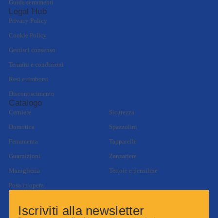
Guida serramenti
Legal Hub
Privacy Policy
Cookie Policy
Gestisci consenso
Termini e condizioni
Resi e rimborsi
Disconoscimento
Catalogo
Cerniere
Sicurezza
Domotica
Spazzolini
Ferramenta
Tapparelle
Guarnizioni
Zanzariere
Maniglieria
Tettoie e pensiline
Posa in opera
Iscriviti alla newsletter