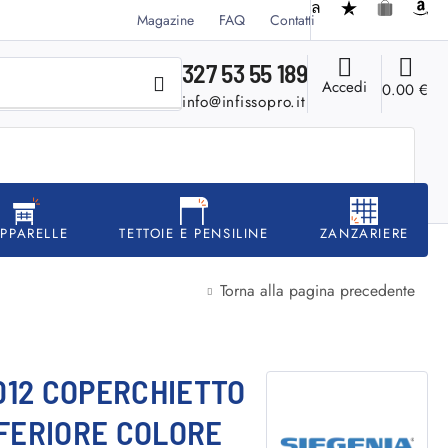
Magazine
FAQ
Contatti
327 53 55 189
Accedi
0.00
€
info@infissopro.it
APPARELLE
TETTOIE E PENSILINE
ZANZARIERE
Torna alla pagina precedente
012 COPERCHIETTO
NFERIORE COLORE