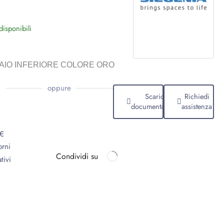
isponibili
AIO INFERIORE COLORE ORO
oppure
Scarica
Richiedi
documentazione
assistenza
9€
orni
Condividi su
tivi