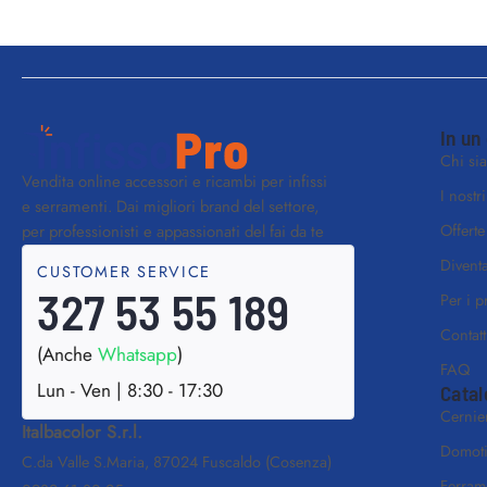
In un
Chi si
Vendita online accessori e ricambi per infissi
I nostr
e serramenti. Dai migliori brand del settore,
Offerte
per professionisti e appassionati del fai da te
Diventa
CUSTOMER SERVICE
327 53 55 189
Per i p
Contatt
(Anche
Whatsapp
)
FAQ
Lun - Ven | 8:30 - 17:30
Catal
Cernie
Italbacolor S.r.l.
Domot
C.da Valle S.Maria, 87024 Fuscaldo (Cosenza)
Ferram