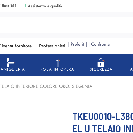
flessibili
Assistenza e qualità
Preferiti
Confronta
Diventa fornitore
Professionisti
ANIGLIERIA
POSA IN OPERA
SICUREZZA
T
 TELAIO INFERIORE COLORE ORO. SIEGENIA
TKEU0010-L38
EL U TELAIO I