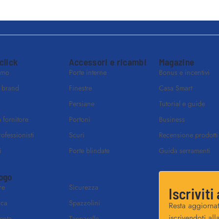
 click
Accessori e ricambi
Magazine
amo
Porte interne
Bonus e incentivi
i brand
Finestre
Casa Smart
Persiane
Tutorial e guide
 fornitore
Portoni
Business
rofessionisti
Scuri
Recensione prodotti
i
Porte blindate
Guida serramenti
ogo
re
Sicurezza
Iscriviti
ica
Spazzolini
Resta aggiornat
iscrivendoti all
enta
Tapparelle