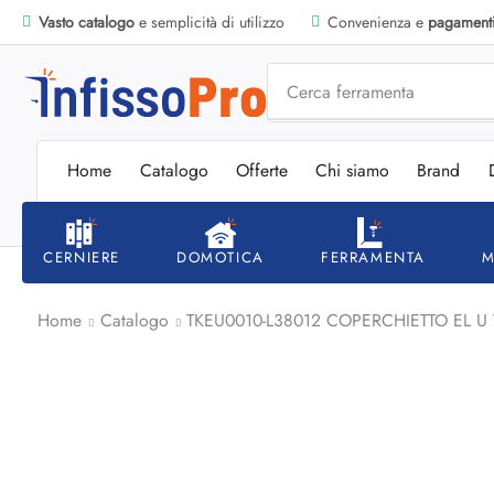
Vasto catalogo
e semplicità di utilizzo
Convenienza e
pagamenti 
Cerca
ferramenta
Home
Catalogo
Offerte
Chi siamo
Brand
CERNIERE
DOMOTICA
FERRAMENTA
M
Home
Catalogo
TKEU0010-L38012 COPERCHIETTO EL U