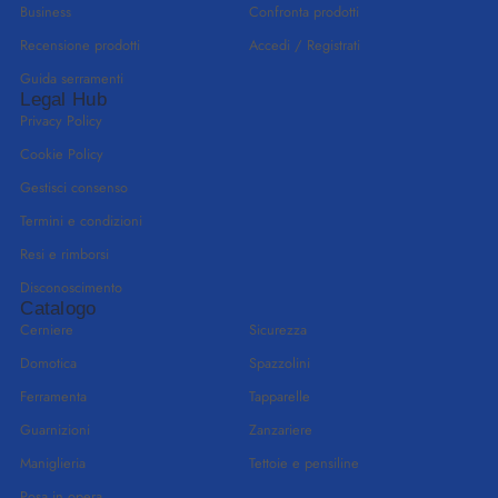
Business
Confronta prodotti
Recensione prodotti
Accedi / Registrati
Guida serramenti
Legal Hub
Privacy Policy
Cookie Policy
Gestisci consenso
Termini e condizioni
Resi e rimborsi
Disconoscimento
Catalogo
Cerniere
Sicurezza
Domotica
Spazzolini
Ferramenta
Tapparelle
Guarnizioni
Zanzariere
Maniglieria
Tettoie e pensiline
Posa in opera