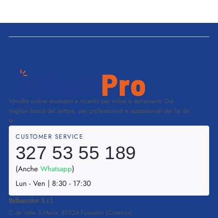
Vendita online accessori e ricambi per infissi e serramenti. Dai
migliori brand del settore, per professionisti e appassionati del fai da
te
CUSTOMER SERVICE
327 53 55 189
(Anche
Whatsapp
)
Lun - Ven | 8:30 - 17:30
Italbacolor S.r.l.
C.da Valle S.Maria, 87024 Fuscaldo (Cosenza)