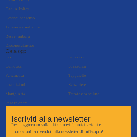
Cookie Policy
Gestisci consenso
Termini e condizioni
Resi e rimborsi
Disconoscimento
Catalogo
Cerniere
Sicurezza
Domotica
Spazzolini
Ferramenta
Tapparelle
Guarnizioni
Zanzariere
Maniglieria
Tettoie e pensiline
Posa in opera
Iscriviti alla newsletter
Resta aggiornato sulle ultime novità, anticipazioni e
promozioni iscrivendoti alla newsletter di Infissopro!