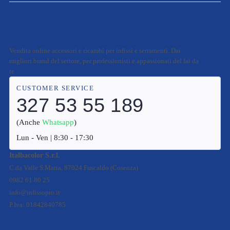
Vendita online accessori e ricambi per infissi e serramenti. Dai
migliori brand del settore, per professionisti e appassionati del fai da
te
CUSTOMER SERVICE
327 53 55 189
(Anche
Whatsapp
)
Lun - Ven | 8:30 - 17:30
Italbacolor S.r.l.
C.da Valle S.Maria, 87024 Fuscaldo (Cosenza)
0982 61 80 25
info@infissopro.it
P.Iva: 01842840785