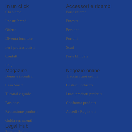
In un click
Accessori e ricambi
Chi siamo
Porte interne
I nostri brand
Finestre
Offerte
Persiane
Diventa fornitore
Portoni
Per i professionisti
Scuri
Contatti
Porte blindate
FAQ
Magazine
Negozio online
Bonus e incentivi
Traccia i tuoi ordini
Casa Smart
Gestisci indirizzi
Tutorial e guide
I tuoi prodotti preferiti
Business
Confronta prodotti
Recensione prodotti
Accedi / Registrati
Guida serramenti
Legal Hub
Privacy Policy