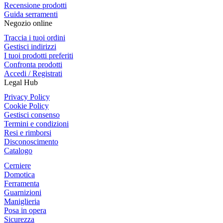
Recensione prodotti
Guida serramenti
Negozio online
Traccia i tuoi ordini
Gestisci indirizzi
I tuoi prodotti preferiti
Confronta prodotti
Accedi / Registrati
Legal Hub
Privacy Policy
Cookie Policy
Gestisci consenso
Termini e condizioni
Resi e rimborsi
Disconoscimento
Catalogo
Cerniere
Domotica
Ferramenta
Guarnizioni
Maniglieria
Posa in opera
Sicurezza