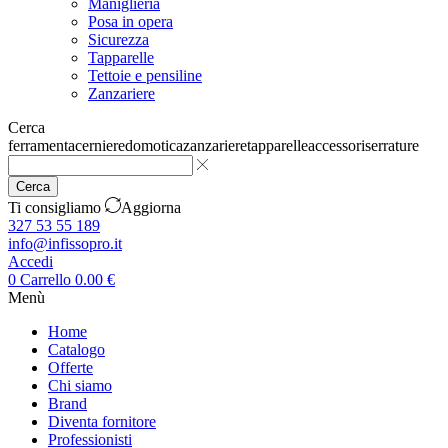
Maniglieria
Posa in opera
Sicurezza
Tapparelle
Tettoie e pensiline
Zanzariere
Cerca
ferramenta
cerniere
domotica
zanzariere
tapparelle
accessori
serrature
Cerca
Ti consigliamo
Aggiorna
327 53 55 189
info@infissopro.it
Accedi
0
Carrello
0.00
€
Menù
Home
Catalogo
Offerte
Chi siamo
Brand
Diventa fornitore
Professionisti