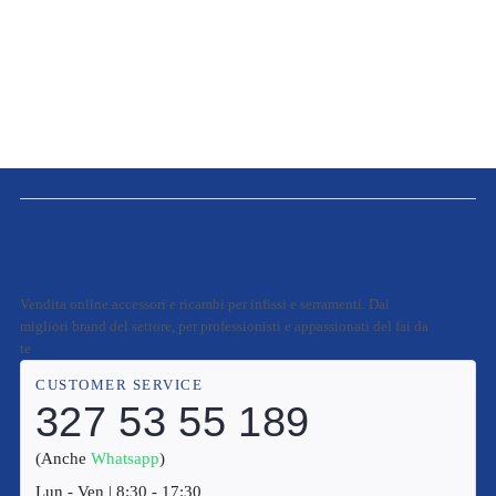
Vendita online accessori e ricambi per infissi e serramenti. Dai
migliori brand del settore, per professionisti e appassionati del fai da
te
CUSTOMER SERVICE
327 53 55 189
(Anche
Whatsapp
)
Lun - Ven | 8:30 - 17:30