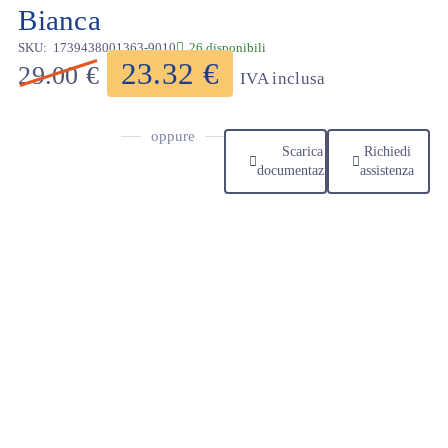
Bianca
SKU:
1739438001363-9010
26 disponibili
23.32
€
29.00
€
IVA inclusa
oppure
Scarica
Richiedi
documentazione
assistenza