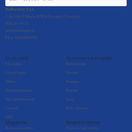
Italbacolor S.r.l.
C.da Valle S.Maria, 87024 Fuscaldo (Cosenza)
0982 61 80 25
info@infissopro.it
P.Iva: 01842840785
In un click
Accessori e ricambi
Chi siamo
Porte interne
I nostri brand
Finestre
Offerte
Persiane
Diventa fornitore
Portoni
Per i professionisti
Scuri
Contatti
Porte blindate
FAQ
Magazine
Negozio online
Bonus e incentivi
Traccia i tuoi ordini