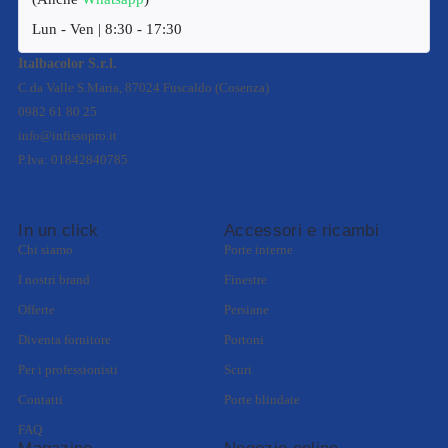
Lun - Ven | 8:30 - 17:30
Italbacolor S.r.l.
C.da Valle S.Maria, 87024 Fuscaldo (Cosenza)
0982 61 80 25
info@infissopro.it
P.Iva: 01842840785
In un click
Accessori e ricambi
Chi siamo
Porte interne
I nostri brand
Finestre
Offerte
Persiane
Diventa fornitore
Portoni
Per i professionisti
Scuri
Contatti
Porte blindate
FAQ