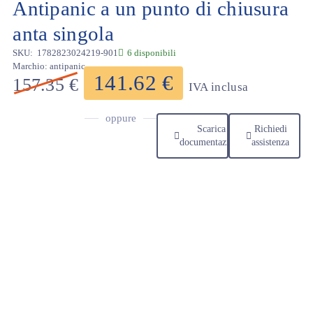
Antipanic a un punto di chiusura
anta singola
SKU:
1782823024219-901
6 disponibili
Marchio:
antipanic
141.62
€
157.35
€
IVA inclusa
oppure
Scarica
Richiedi
documentazione
assistenza