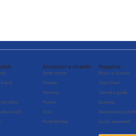
 click
Accessori e ricambi
Magazine
amo
Porte interne
Bonus e incentivi
i brand
Finestre
Casa Smart
Persiane
Tutorial e guide
 fornitore
Portoni
Business
rofessionisti
Scuri
Recensione prodotti
i
Porte blindate
Guida serramenti