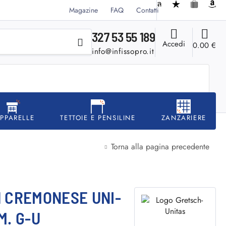
Magazine
FAQ
Contatti
327 53 55 189
Accedi
0.00
€
info@infissopro.it
APPARELLE
TETTOIE E PENSILINE
ZANZARIERE
Torna alla pagina precedente
1 CREMONESE UNI-
M. G-U