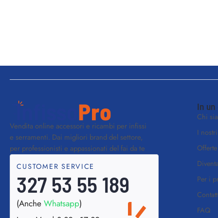
In un
Chi si
Vendita online accessori e ricambi per infissi
I nostr
e serramenti. Dai migliori brand del settore,
Offerte
per professionisti e appassionati del fai da te
Diventa
CUSTOMER SERVICE
327 53 55 189
Per i p
Contatt
(Anche
Whatsapp
)
FAQ