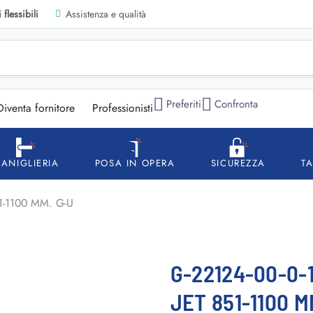
flessibili
Assistenza e qualità
Preferiti
Confronta
Diventa fornitore
Professionisti
ANIGLIERIA
POSA IN OPERA
SICUREZZA
T
1-1100 MM. G-U
G-22124-00-0-
JET 851-1100 M