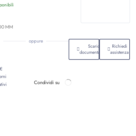
ponibili
100 MM
oppure
Scarica
Richiedi
documentazione
assistenza
9€
orni
Condividi su
tivi