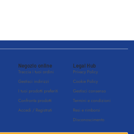
Negozio online
Legal Hub
Traccia i tuoi ordini
Privacy Policy
Gestisci indirizzi
Cookie Policy
I tuoi prodotti preferiti
Gestisci consenso
Confronta prodotti
Termini e condizioni
Accedi / Registrati
Resi e rimborsi
Disconoscimento