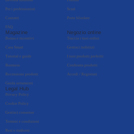
Diventa fornitore
Portoni
Per i professionisti
Scuri
Contatti
Porte blindate
FAQ
Magazine
Negozio online
Bonus e incentivi
Traccia i tuoi ordini
Casa Smart
Gestisci indirizzi
Tutorial e guide
I tuoi prodotti preferiti
Business
Confronta prodotti
Recensione prodotti
Accedi / Registrati
Guida serramenti
Legal Hub
Privacy Policy
Cookie Policy
Gestisci consenso
Termini e condizioni
Resi e rimborsi