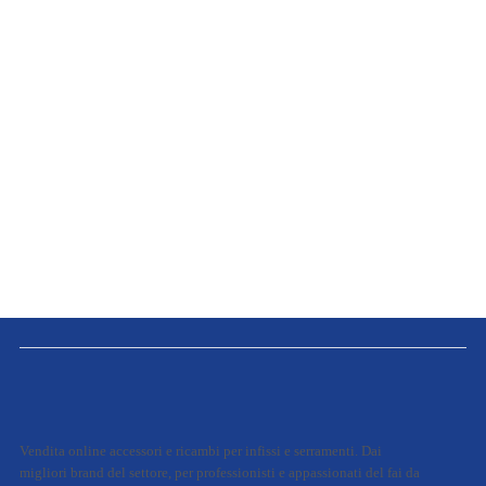
Vendita online accessori e ricambi per infissi e serramenti. Dai
migliori brand del settore, per professionisti e appassionati del fai da