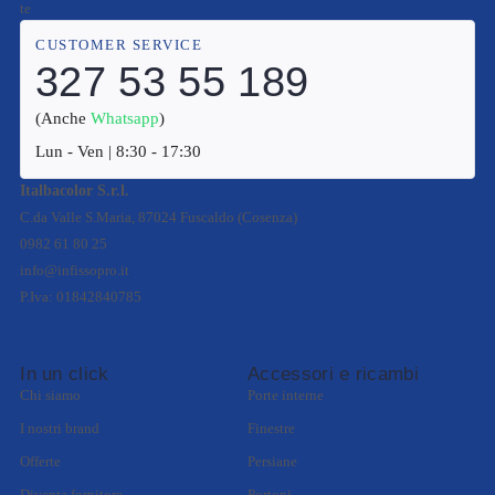
te
CUSTOMER SERVICE
327 53 55 189
(Anche
Whatsapp
)
Lun - Ven | 8:30 - 17:30
Italbacolor S.r.l.
C.da Valle S.Maria, 87024 Fuscaldo (Cosenza)
0982 61 80 25
info@infissopro.it
P.Iva: 01842840785
In un click
Accessori e ricambi
Chi siamo
Porte interne
I nostri brand
Finestre
Offerte
Persiane