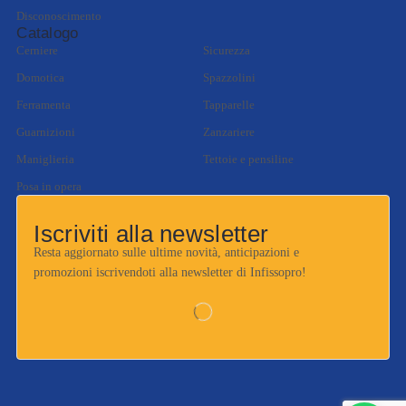
Disconoscimento
Catalogo
Cerniere
Sicurezza
Domotica
Spazzolini
Ferramenta
Tapparelle
Guarnizioni
Zanzariere
Maniglieria
Tettoie e pensiline
Posa in opera
Iscriviti alla newsletter
Resta aggiornato sulle ultime novità, anticipazioni e
promozioni iscrivendoti alla newsletter di Infissopro!
Benvenuto!