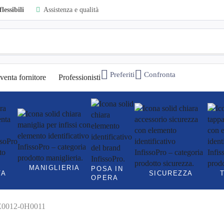
lessibili
Assistenza e qualità
Preferiti
Confronta
venta fornitore
Professionisti
MANIGLIERIA
POSA IN
TA
SICUREZZA
OPERA
FE0012-0H0011