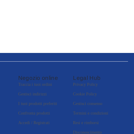
Negozio online
Legal Hub
Traccia i tuoi ordini
Privacy Policy
Gestisci indirizzi
Cookie Policy
I tuoi prodotti preferiti
Gestisci consenso
Confronta prodotti
Termini e condizioni
Accedi / Registrati
Resi e rimborsi
Disconoscimento