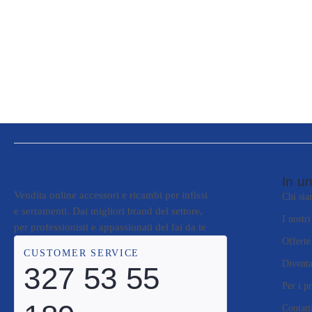
In un
Vendita online accessori e ricambi per infissi
Chi si
e serramenti. Dai migliori brand del settore,
I nostr
per professionisti e appassionati del fai da te
Offerte
CUSTOMER SERVICE
Diventa
327 53 55
Per i pr
Contatt