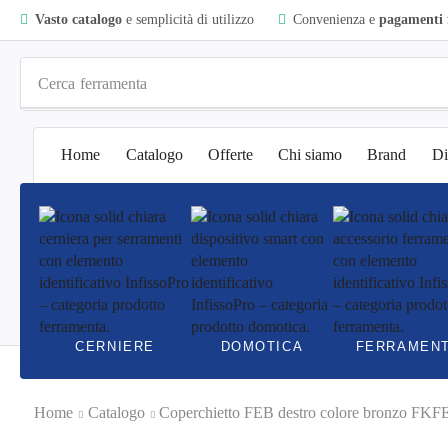
Vasto catalogo
e semplicità di utilizzo
Convenienza e
pagamenti f
Cerca
ferramenta
Home
Catalogo
Offerte
Chi siamo
Brand
Di
CERNIERE
DOMOTICA
FERRAMEN
Home
Catalogo
Coperchietto FEB destro colore bronzo FK