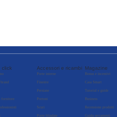
 click
Accessori e ricambi
Magazine
amo
Porte interne
Bonus e incentivi
i brand
Finestre
Casa Smart
Persiane
Tutorial e guide
 fornitore
Portoni
Business
ofessionisti
Scuri
Recensione prodotti
i
Porte blindate
Guida serramenti