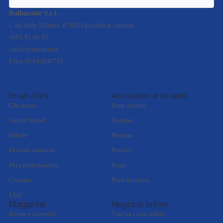
Italbacolor S.r.l.
C.da Valle S.Maria, 87024 Fuscaldo (Cosenza)
0982 61 80 25
info@infissopro.it
P.Iva: 01842840785
In un click
Accessori e ricambi
Chi siamo
Porte interne
I nostri brand
Finestre
Offerte
Persiane
Diventa fornitore
Portoni
Per i professionisti
Scuri
Contatti
Porte blindate
FAQ
Magazine
Negozio online
Bonus e incentivi
Traccia i tuoi ordini