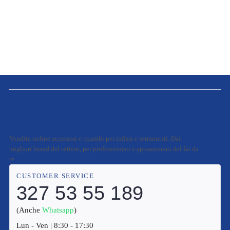
Vendita online accessori e ricambi per infissi e serramenti. Dai
migliori brand del settore, per professionisti e appassionati del fai da
te
CUSTOMER SERVICE
327 53 55 189
(Anche
Whatsapp
)
Lun - Ven | 8:30 - 17:30