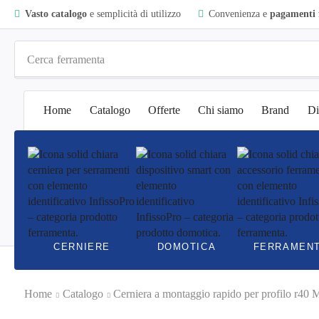
Vasto catalogo
e semplicità di utilizzo
Convenienza e
pagamenti f
Cerca
ferramenta
Home
Catalogo
Offerte
Chi siamo
Brand
Di
CERNIERE
DOMOTICA
FERRAMEN
Home
Catalogo
Cerniera a montaggio rapido per profilo r40 