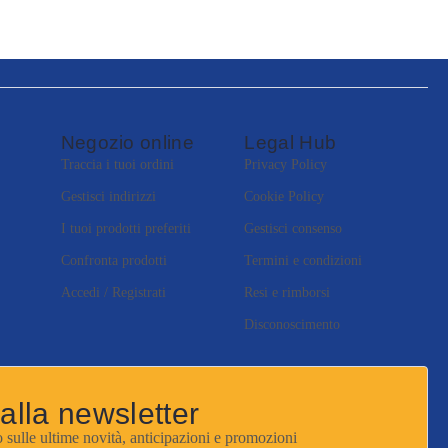
Negozio online
Legal Hub
Traccia i tuoi ordini
Privacy Policy
Gestisci indirizzi
Cookie Policy
I tuoi prodotti preferiti
Gestisci consenso
Confronta prodotti
Termini e condizioni
Accedi / Registrati
Resi e rimborsi
Disconoscimento
i alla newsletter
 sulle ultime novità, anticipazioni e promozioni