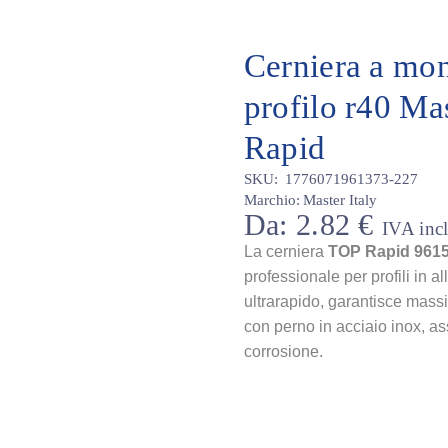
Cerniera a mon
profilo r40 Mas
Rapid
SKU:
1776071961373-227
Marchio:
Master Italy
Da:
2.82
€
IVA inc
La cerniera
TOP Rapid 961
professionale per profili in a
ultrarapido, garantisce massi
con perno in acciaio inox, as
corrosione.