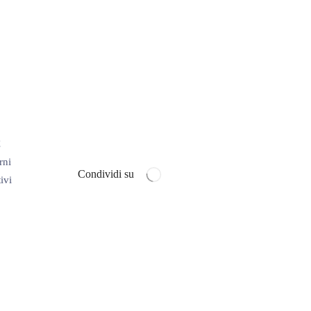
€
rni
Condividi su
ivi