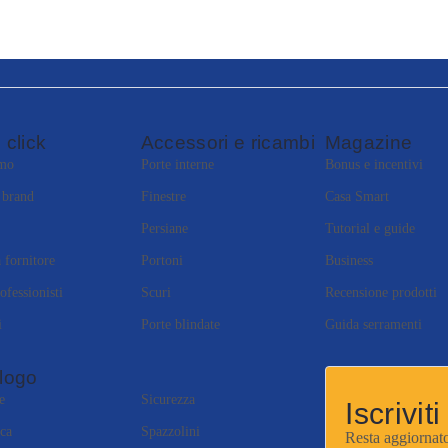
 click
Accessori e ricambi
Magazine
amo
Porte interne
Bonus e incentivi
i brand
Finestre
Casa Smart
Persiane
Tutorial e guide
 fornitore
Portoni
Business
ofessionisti
Scuri
Recensione prodotti
i
Porte blindate
Guida serramenti
logo
e
Sicurezza
Iscrivit
ca
Spazzolini
Resta aggiornato