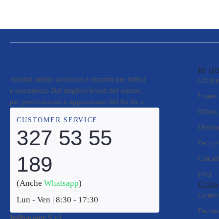
In un
Vendita online accessori e ricambi per infissi
Chi si
e serramenti. Dai migliori brand del settore,
I nostr
per professionisti e appassionati del fai da te
Offerte
CUSTOMER SERVICE
Diventa
327 53 55
Per i pr
189
Contatt
FAQ
(Anche
Whatsapp
)
Cata
Cernier
Lun - Ven | 8:30 - 17:30
Domoti
Italbacolor S.r.l.