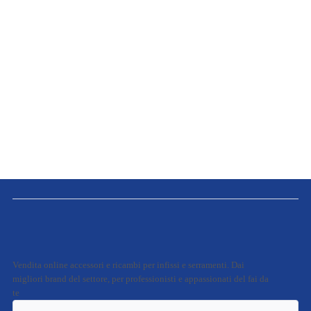
Vendita online accessori e ricambi per infissi e serramenti. Dai
migliori brand del settore, per professionisti e appassionati del fai da
te