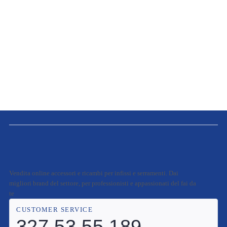
Vendita online accessori e ricambi per infissi e serramenti. Dai
migliori brand del settore, per professionisti e appassionati del fai da
te
CUSTOMER SERVICE
327 53 55 189