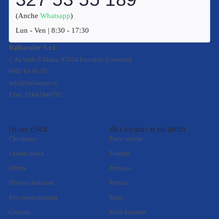
(Anche
Whatsapp
)
Lun - Ven | 8:30 - 17:30
Italbacolor S.r.l.
C.da Valle S.Maria, 87024 Fuscaldo (Cosenza)
0982 61 80 25
info@infissopro.it
P.Iva: 01842840785
In un click
Accessori e ricambi
Chi siamo
Porte interne
I nostri brand
Finestre
Offerte
Persiane
Diventa fornitore
Portoni
Per i professionisti
Scuri
Contatti
Porte blindate