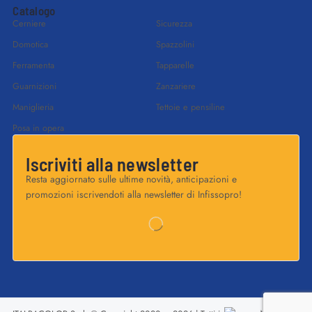
Catalogo
Cerniere
Sicurezza
Domotica
Spazzolini
Ferramenta
Tapparelle
Guarnizioni
Zanzariere
Maniglieria
Tettoie e pensiline
Posa in opera
Iscriviti alla newsletter
Resta aggiornato sulle ultime novità, anticipazioni e
promozioni iscrivendoti alla newsletter di Infissopro!