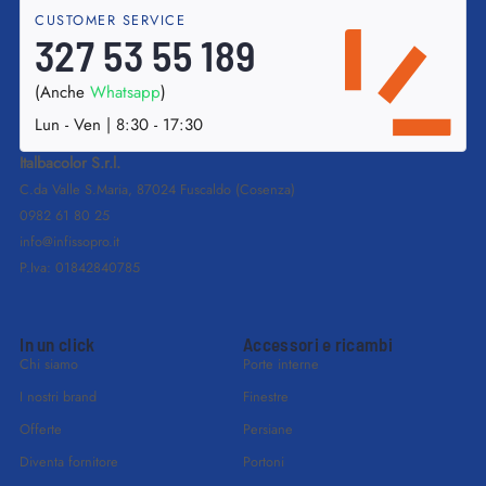
CUSTOMER SERVICE
327 53 55 189
(Anche
Whatsapp
)
Lun - Ven | 8:30 - 17:30
Italbacolor S.r.l.
C.da Valle S.Maria, 87024 Fuscaldo (Cosenza)
0982 61 80 25
info@infissopro.it
P.Iva: 01842840785
In un click
Accessori e ricambi
Chi siamo
Porte interne
I nostri brand
Finestre
Offerte
Persiane
Diventa fornitore
Portoni