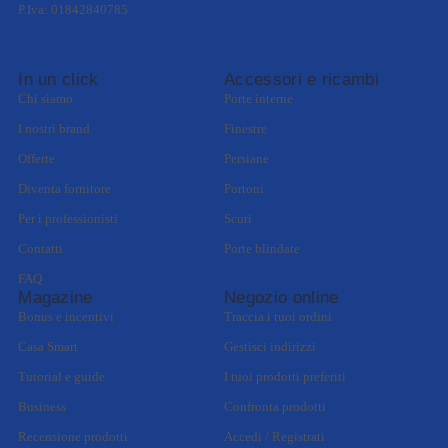
P.Iva: 01842840785
In un click
Accessori e ricambi
Chi siamo
Porte interne
I nostri brand
Finestre
Offerte
Persiane
Diventa fornitore
Portoni
Per i professionisti
Scuri
Contatti
Porte blindate
FAQ
Magazine
Negozio online
Bonus e incentivi
Traccia i tuoi ordini
Casa Smart
Gestisci indirizzi
Tutorial e guide
I tuoi prodotti preferiti
Business
Confronta prodotti
Recensione prodotti
Accedi / Registrati