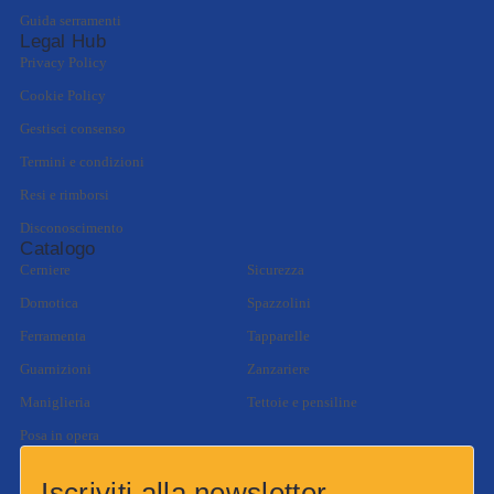
Guida serramenti
Legal Hub
Privacy Policy
Cookie Policy
Gestisci consenso
Termini e condizioni
Resi e rimborsi
Disconoscimento
Catalogo
Cerniere
Sicurezza
Domotica
Spazzolini
Ferramenta
Tapparelle
Guarnizioni
Zanzariere
Maniglieria
Tettoie e pensiline
Posa in opera
Iscriviti alla newsletter