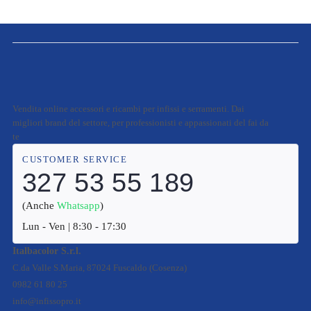
Vendita online accessori e ricambi per infissi e serramenti. Dai
migliori brand del settore, per professionisti e appassionati del fai da
te
CUSTOMER SERVICE
327 53 55 189
(Anche
Whatsapp
)
Lun - Ven | 8:30 - 17:30
Italbacolor S.r.l.
C.da Valle S.Maria, 87024 Fuscaldo (Cosenza)
0982 61 80 25
info@infissopro.it