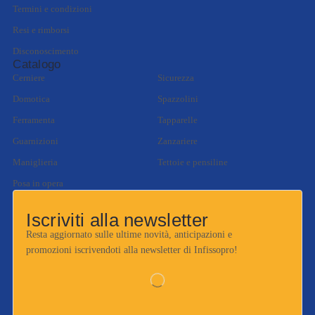
Termini e condizioni
Resi e rimborsi
Disconoscimento
Catalogo
Cerniere
Sicurezza
Domotica
Spazzolini
Ferramenta
Tapparelle
Guarnizioni
Zanzariere
Maniglieria
Tettoie e pensiline
Posa in opera
Iscriviti alla newsletter
Resta aggiornato sulle ultime novità, anticipazioni e
promozioni iscrivendoti alla newsletter di Infissopro!