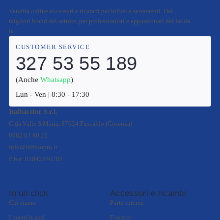
Vendita online accessori e ricambi per infissi e serramenti. Dai
migliori brand del settore, per professionisti e appassionati del fai da
te
CUSTOMER SERVICE
327 53 55 189
(Anche
Whatsapp
)
Lun - Ven | 8:30 - 17:30
Italbacolor S.r.l.
C.da Valle S.Maria, 87024 Fuscaldo (Cosenza)
0982 61 80 25
info@infissopro.it
P.Iva: 01842840785
In un click
Accessori e ricambi
Chi siamo
Porte interne
I nostri brand
Finestre