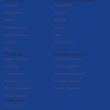
In un click
Accessori e ricambi
Chi siamo
Porte interne
I nostri brand
Finestre
Offerte
Persiane
Diventa fornitore
Portoni
Per i professionisti
Scuri
Contatti
Porte blindate
FAQ
Magazine
Negozio online
Bonus e incentivi
Traccia i tuoi ordini
Casa Smart
Gestisci indirizzi
Tutorial e guide
I tuoi prodotti preferiti
Business
Confronta prodotti
Recensione prodotti
Accedi / Registrati
Guida serramenti
Legal Hub
Privacy Policy