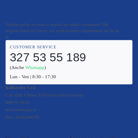
Vendita online accessori e ricambi per infissi e serramenti. Dai
migliori brand del settore, per professionisti e appassionati del fai da
te
CUSTOMER SERVICE
327 53 55 189
(Anche
Whatsapp
)
Lun - Ven | 8:30 - 17:30
Italbacolor S.r.l.
C.da Valle S.Maria, 87024 Fuscaldo (Cosenza)
0982 61 80 25
info@infissopro.it
P.Iva: 01842840785