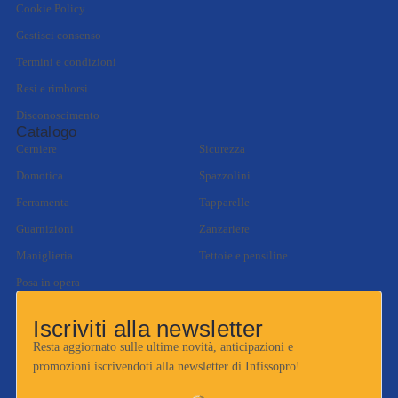
Cookie Policy
Gestisci consenso
Termini e condizioni
Resi e rimborsi
Disconoscimento
Catalogo
Cerniere
Sicurezza
Domotica
Spazzolini
Ferramenta
Tapparelle
Guarnizioni
Zanzariere
Maniglieria
Tettoie e pensiline
Posa in opera
Iscriviti alla newsletter
Resta aggiornato sulle ultime novità, anticipazioni e
promozioni iscrivendoti alla newsletter di Infissopro!