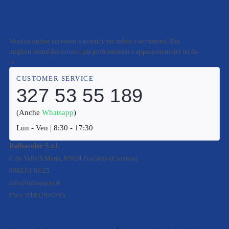
Vendita online accessori e ricambi per infissi e serramenti. Dai
migliori brand del settore, per professionisti e appassionati del fai da
te
CUSTOMER SERVICE
327 53 55 189
(Anche
Whatsapp
)
Lun - Ven | 8:30 - 17:30
Italbacolor S.r.l.
C.da Valle S.Maria, 87024 Fuscaldo (Cosenza)
0982 61 80 25
info@infissopro.it
P.Iva: 01842840785