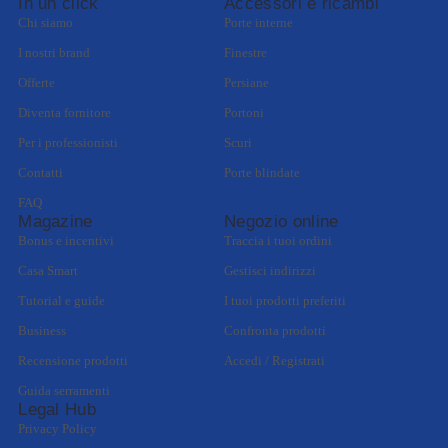
In un click
Accessori e ricambi
Chi siamo
Porte interne
I nostri brand
Finestre
Offerte
Persiane
Diventa fornitore
Portoni
Per i professionisti
Scuri
Contatti
Porte blindate
FAQ
Magazine
Negozio online
Bonus e incentivi
Traccia i tuoi ordini
Casa Smart
Gestisci indirizzi
Tutorial e guide
I tuoi prodotti preferiti
Business
Confronta prodotti
Recensione prodotti
Accedi / Registrati
Guida serramenti
Legal Hub
Privacy Policy