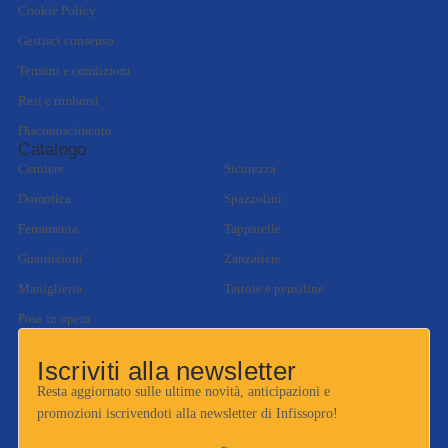
Cookie Policy
Gestisci consenso
Termini e condizioni
Resi e rimborsi
Disconoscimento
Catalogo
Cerniere
Sicurezza
Domotica
Spazzolini
Ferramenta
Tapparelle
Guarnizioni
Zanzariere
Maniglieria
Tettoie e pensiline
Posa in opera
Iscriviti alla newsletter
Resta aggiornato sulle ultime novità, anticipazioni e
promozioni iscrivendoti alla newsletter di Infissopro!