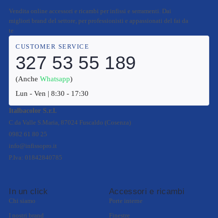
Vendita online accessori e ricambi per infissi e serramenti. Dai
migliori brand del settore, per professionisti e appassionati del fai da
te
CUSTOMER SERVICE
327 53 55 189
(Anche
Whatsapp
)
Lun - Ven | 8:30 - 17:30
Italbacolor S.r.l.
C.da Valle S.Maria, 87024 Fuscaldo (Cosenza)
0982 61 80 25
info@infissopro.it
P.Iva: 01842840785
In un click
Accessori e ricambi
Chi siamo
Porte interne
I nostri brand
Finestre