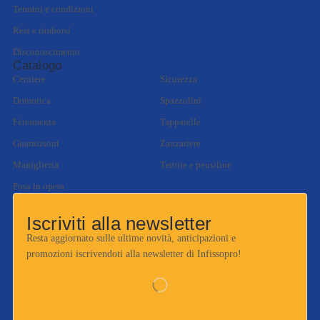
Termini e condizioni
Resi e rimborsi
Disconoscimento
Catalogo
Cerniere
Sicurezza
Domotica
Spazzolini
Ferramenta
Tapparelle
Guarnizioni
Zanzariere
Maniglieria
Tettoie e pensiline
Posa in opera
Iscriviti alla newsletter
Resta aggiornato sulle ultime novità, anticipazioni e
promozioni iscrivendoti alla newsletter di Infissopro!