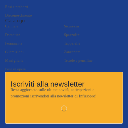
Resi e rimborsi
Disconoscimento
Catalogo
Cerniere
Sicurezza
Domotica
Spazzolini
Ferramenta
Tapparelle
Guarnizioni
Zanzariere
Maniglieria
Tettoie e pensiline
Posa in opera
Iscriviti alla newsletter
Resta aggiornato sulle ultime novità, anticipazioni e
promozioni iscrivendoti alla newsletter di Infissopro!