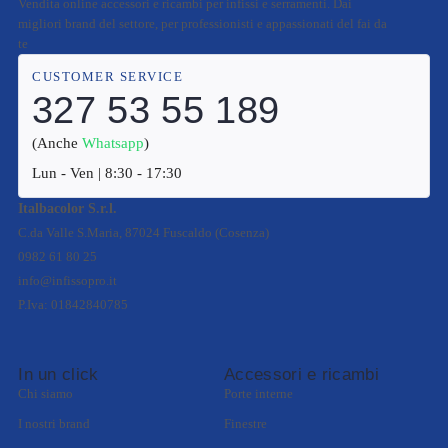
Vendita online accessori e ricambi per infissi e serramenti. Dai
migliori brand del settore, per professionisti e appassionati del fai da
te
CUSTOMER SERVICE
327 53 55 189
(Anche
Whatsapp
)
Lun - Ven | 8:30 - 17:30
Italbacolor S.r.l.
C.da Valle S.Maria, 87024 Fuscaldo (Cosenza)
0982 61 80 25
info@infissopro.it
P.Iva: 01842840785
In un click
Accessori e ricambi
Chi siamo
Porte interne
I nostri brand
Finestre