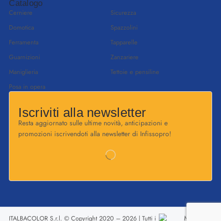
Catalogo
Cerniere
Sicurezza
Domotica
Spazzolini
Ferramenta
Tapparelle
Guarnizioni
Zanzariere
Maniglieria
Tettoie e pensiline
Posa in opera
Iscriviti alla newsletter
Resta aggiornato sulle ultime novità, anticipazioni e
promozioni iscrivendoti alla newsletter di Infissopro!
ITALBACOLOR S.r.l. © Copyright 2020 – 2026 | Tutti i