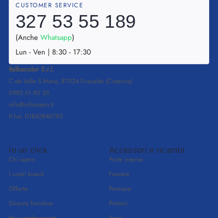
CUSTOMER SERVICE
327 53 55 189
(Anche
Whatsapp
)
Lun - Ven | 8:30 - 17:30
Italbacolor S.r.l.
C.da Valle S.Maria, 87024 Fuscaldo (Cosenza)
0982 61 80 25
info@infissopro.it
P.Iva: 01842840785
In un click
Accessori e ricambi
Chi siamo
Porte interne
I nostri brand
Finestre
Offerte
Persiane
Diventa fornitore
Portoni
Per i professionisti
Scuri