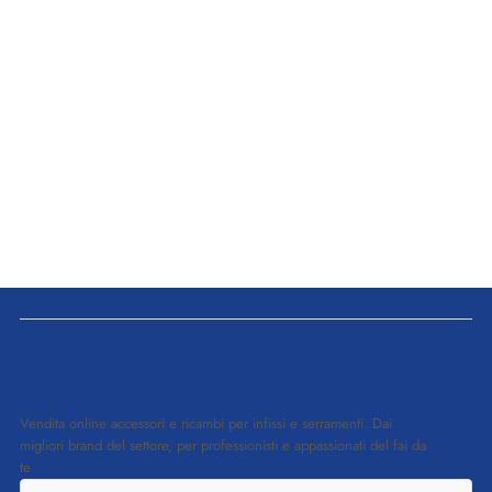
Vendita online accessori e ricambi per infissi e serramenti. Dai
migliori brand del settore, per professionisti e appassionati del fai da
te