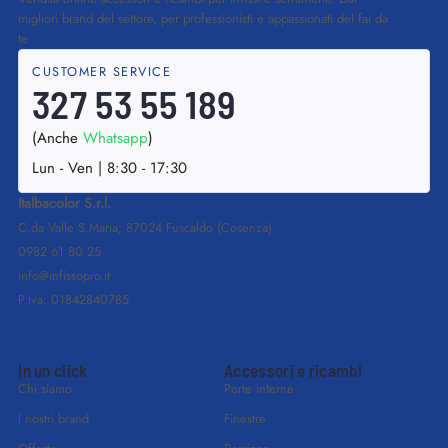
migliori brand del settore, per professionisti e appassionati del fai da
te
CUSTOMER SERVICE
327 53 55 189
(Anche
Whatsapp
)
Lun - Ven | 8:30 - 17:30
Italbacolor S.r.l.
C.da Valle S.Maria, 87024 Fuscaldo (Cosenza)
0982 61 80 25
info@infissopro.it
P.Iva: 01842840785
In un click
Accessori e ricambi
Chi siamo
Porte interne
I nostri brand
Finestre