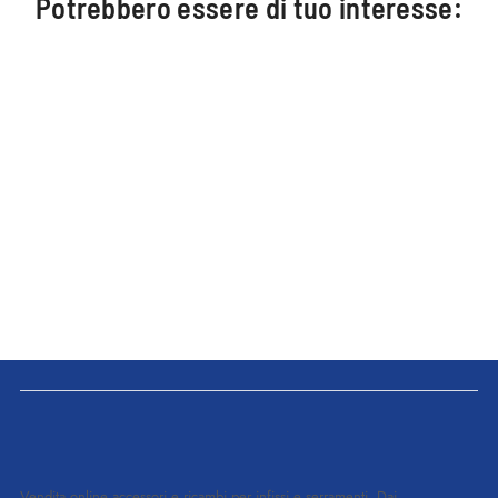
Potrebbero essere di tuo interesse:
Vendita online accessori e ricambi per infissi e serramenti. Dai