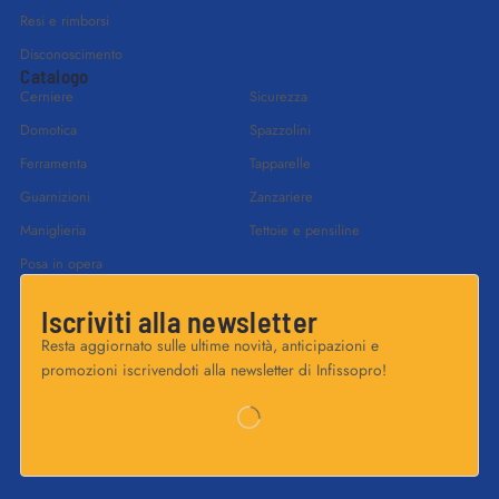
Resi e rimborsi
Disconoscimento
Catalogo
Cerniere
Sicurezza
Domotica
Spazzolini
Ferramenta
Tapparelle
Guarnizioni
Zanzariere
Maniglieria
Tettoie e pensiline
Posa in opera
Iscriviti alla newsletter
Resta aggiornato sulle ultime novità, anticipazioni e
promozioni iscrivendoti alla newsletter di Infissopro!