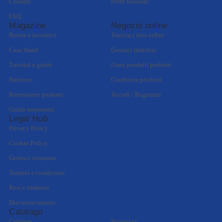
Contatti
Porte blindate
FAQ
Magazine
Negozio online
Bonus e incentivi
Traccia i tuoi ordini
Casa Smart
Gestisci indirizzi
Tutorial e guide
I tuoi prodotti preferiti
Business
Confronta prodotti
Recensione prodotti
Accedi / Registrati
Guida serramenti
Legal Hub
Privacy Policy
Cookie Policy
Gestisci consenso
Termini e condizioni
Resi e rimborsi
Disconoscimento
Catalogo
Cerniere
Sicurezza