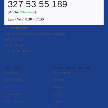
327 53 55 189
(Anche
Whatsapp
)
Lun - Ven | 8:30 - 17:30
Italbacolor S.r.l.
C.da Valle S.Maria, 87024 Fuscaldo (Cosenza)
0982 61 80 25
info@infissopro.it
P.Iva: 01842840785
In un click
Accessori e ricambi
Chi siamo
Porte interne
I nostri brand
Finestre
Offerte
Persiane
Diventa fornitore
Portoni
Per i professionisti
Scuri