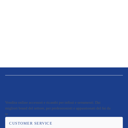
Vendita online accessori e ricambi per infissi e serramenti. Dai
migliori brand del settore, per professionisti e appassionati del fai da
te
CUSTOMER SERVICE