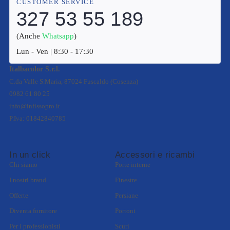
CUSTOMER SERVICE
327 53 55 189
(Anche
Whatsapp
)
Lun - Ven | 8:30 - 17:30
Italbacolor S.r.l.
C.da Valle S.Maria, 87024 Fuscaldo (Cosenza)
0982 61 80 25
info@infissopro.it
P.Iva: 01842840785
In un click
Accessori e ricambi
Chi siamo
Porte interne
I nostri brand
Finestre
Offerte
Persiane
Diventa fornitore
Portoni
Per i professionisti
Scuri