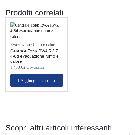
Prodotti correlati
Evacuazione fumo e calore
Centrale Topp RWA RWZ
4-8d evacuazione fumo e
calore
1,453.62
€
IVA inclusa
Aggiungi al carrello
Scopri altri articoli interessanti
Business
B