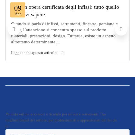
Posa in opera certificata degli infissi: tutto quello
09
Apr
che devi sapere
Quando si parla di infissi, serramenti, finestre, persiane e
porte, l’attenzione si concentra spesso sul prodotto:
materiali, prestazioni, design. Tuttavia, esiste un aspetto
altrettanto determinante,...
Leggi anche questo articolo
Vendita online accessori e ricambi per infissi e serramenti. Dai
migliori brand del settore, per professionisti e appassionati del fai da
te