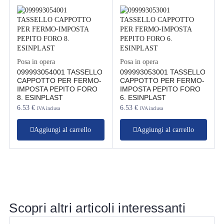
Posa in opera
Posa in opera
099993054001 TASSELLO
099993053001 TASSELLO
CAPPOTTO PER FERMO-
CAPPOTTO PER FERMO-
IMPOSTA PEPITO FORO
IMPOSTA PEPITO FORO
8. ESINPLAST
6. ESINPLAST
6.53
€
6.53
€
IVA inclusa
IVA inclusa
Aggiungi al carrello
Aggiungi al carrello
Scopri altri articoli interessanti
Business
B