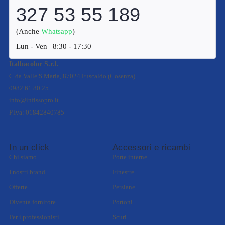
327 53 55 189
(Anche
Whatsapp
)
Lun - Ven | 8:30 - 17:30
Italbacolor S.r.l.
C.da Valle S.Maria, 87024 Fuscaldo (Cosenza)
0982 61 80 25
info@infissopro.it
P.Iva: 01842840785
In un click
Accessori e ricambi
Chi siamo
Porte interne
I nostri brand
Finestre
Offerte
Persiane
Diventa fornitore
Portoni
Per i professionisti
Scuri