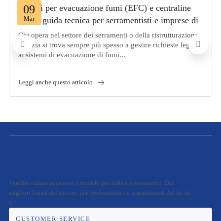
Motori per evacuazione fumi (EFC) e centraline
09
Mar
RWA: guida tecnica per serramentisti e imprese di
ristrutturazione
Chi opera nel settore dei serramenti o della ristrutturazione
edilizia si trova sempre più spesso a gestire richieste legate
ai sistemi di evacuazione di fumi...
Leggi anche questo articolo
Vendita online accessori e ricambi per infissi e serramenti. Dai
migliori brand del settore, per professionisti e appassionati del fai da
te
CUSTOMER SERVICE