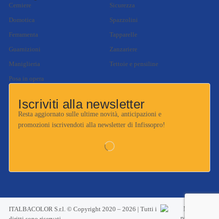
Cerniere
Sicurezza
Domotica
Spazzolini
Ferramenta
Tapparelle
Guarnizioni
Zanzariere
Maniglieria
Tettoie e pensiline
Posa in opera
Iscriviti alla newsletter
Resta aggiornato sulle ultime novità, anticipazioni e
promozioni iscrivendoti alla newsletter di Infissopro!
ITALBACOLOR S.r.l. © Copyright 2020 – 2026 | Tutti i
diritti sono riservati