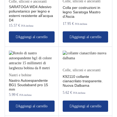
Colle, siliconi e ancoranti
Colle, siliconi e ancoranti
SARATOGA WD4 Adesivo
Colla per costruzioni in
poliuretanico per legno e
legno Saratoga Mastro
esterni resistente all’acqua
d’Ascia
D4
17.95
€
IVA inclusa
15.57
€
IVA inclusa
Aggiungi al carrello
Aggiungi al carrello
Colle, siliconi e ancoranti
Nastri e bobine
K92110 collante
Nastro Autoespandente
cianacrilato trasparente.
BG1 Soudaband pro 15
Nuova Dalbama
mm
5.62
€
IVA inclusa
5.99
€
IVA inclusa
Aggiungi al carrello
Aggiungi al carrello