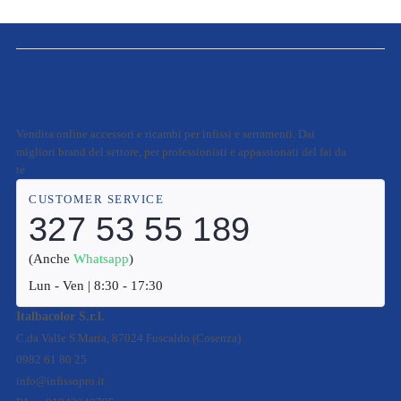
Vendita online accessori e ricambi per infissi e serramenti. Dai
migliori brand del settore, per professionisti e appassionati del fai da
te
CUSTOMER SERVICE
327 53 55 189
(Anche
Whatsapp
)
Lun - Ven | 8:30 - 17:30
Italbacolor S.r.l.
C.da Valle S.Maria, 87024 Fuscaldo (Cosenza)
0982 61 80 25
info@infissopro.it