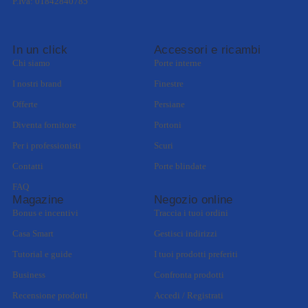
P.Iva: 01842840785
In un click
Accessori e ricambi
Chi siamo
Porte interne
I nostri brand
Finestre
Offerte
Persiane
Diventa fornitore
Portoni
Per i professionisti
Scuri
Contatti
Porte blindate
FAQ
Magazine
Negozio online
Bonus e incentivi
Traccia i tuoi ordini
Casa Smart
Gestisci indirizzi
Tutorial e guide
I tuoi prodotti preferiti
Business
Confronta prodotti
Recensione prodotti
Accedi / Registrati