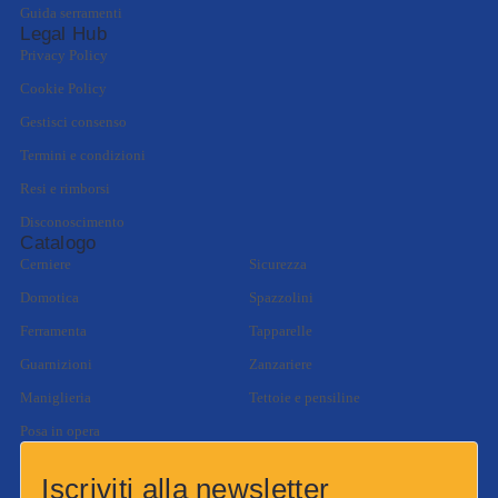
Guida serramenti
Legal Hub
Privacy Policy
Cookie Policy
Gestisci consenso
Termini e condizioni
Resi e rimborsi
Disconoscimento
Catalogo
Cerniere
Sicurezza
Domotica
Spazzolini
Ferramenta
Tapparelle
Guarnizioni
Zanzariere
Maniglieria
Tettoie e pensiline
Posa in opera
Iscriviti alla newsletter