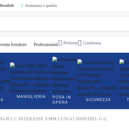
lessibili
Assistenza e qualità
Preferiti
Confronta
venta fornitore
Professionisti
MANIGLIERIA
POSA IN
TA
SICUREZZA
OPERA
NI-JET C INTERASSE 9 MM LUNGO SINISTRO. G-U