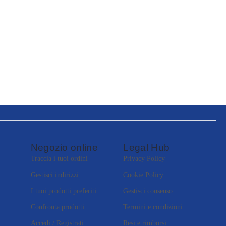
Negozio online
Legal Hub
Traccia i tuoi ordini
Privacy Policy
Gestisci indirizzi
Cookie Policy
I tuoi prodotti preferiti
Gestisci consenso
Confronta prodotti
Termini e condizioni
Accedi / Registrati
Resi e rimborsi