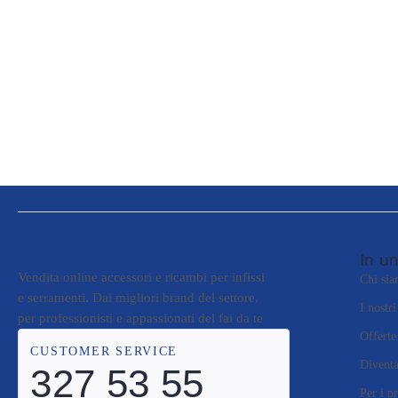
In un
Vendita online accessori e ricambi per infissi
Chi si
e serramenti. Dai migliori brand del settore,
I nostr
per professionisti e appassionati del fai da te
Offerte
CUSTOMER SERVICE
Diventa
327 53 55
Per i pr