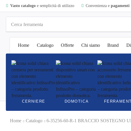
Vasto catalogo
e semplicità di utilizzo
Convenienza e
pagamenti f
Cerca
ferramenta
Home
Catalogo
Offerte
Chi siamo
Brand
Di
CERNIERE
DOMOTICA
FERRAMEN
Home
Catalogo
6-35256-60-R-1 BRACCIO SOSTEGNO U