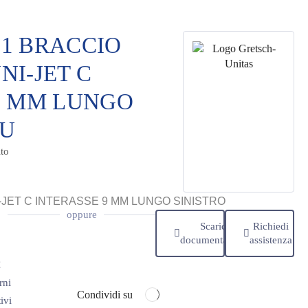
R-1 BRACCIO
NI-JET C
9 MM LUNGO
-U
to
JET C INTERASSE 9 MM LUNGO SINISTRO
oppure
Scarica
Richiedi
documentazione
assistenza
€
rni
Condividi su
ivi