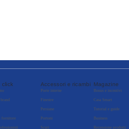
 click
Accessori e ricambi
Magazine
amo
Porte interne
Bonus e incentivi
i brand
Finestre
Casa Smart
Persiane
Tutorial e guide
 fornitore
Portoni
Business
ofessionisti
Scuri
Recensione prodotti